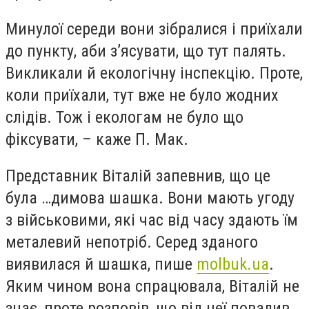
Минулої середи вони зібралися і приїхали
до пункту, аби з’ясувати, що тут палять.
Викликали й екологічну інспекцію. Проте,
коли приїхали, тут вже не було жодних
слідів. Тож і екологам не було що
фіксувати, – каже П. Мак.
Представник Віталій запевнив, що це
була …димова шашка. Вони мають угоду
з військовими, які час від часу здають їм
металевий непотріб. Серед зданого
виявилася й шашка, пише
molbuk.ua
.
Яким чином вона спрацювала, Віталій не
знає, проте розповів, що від неї повалив