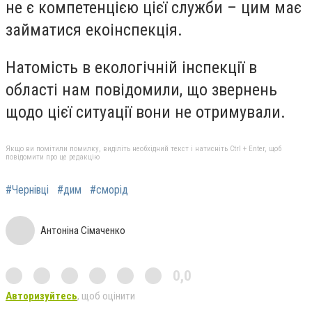
не є компетенцією цієї служби – цим має
займатися екоінспекція.
Натомість в екологічній інспекції в
області нам повідомили, що звернень
щодо цієї ситуації вони не отримували.
Якщо ви помітили помилку, виділіть необхідний текст і натисніть Ctrl + Enter, щоб
повідомити про це редакцію
#Чернівці
#дим
#сморід
Антоніна Сімаченко
0,0
Авторизуйтесь
, щоб оцінити