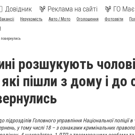
Довідник
Реклама на сайті
ГО Має
Вакансії
Нерухомість
Авто / Мото
Оголошення
Фотозвіти
По
I
е повернулись
ині розшукують чолов
 які пішли з дому і до 
овернулись
о підрозділів Головного управління Національної поліції в 
ернень, у тому числі 18 – з ознаками кримінальних правоп
 крадіжок, 4 шахрайства, 1 ДТП з травмованими особами та 