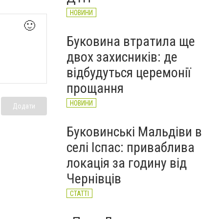
НОВИНИ
🙂
Буковина втратила ще
двох захисників: де
відбудуться церемонії
прощання
НОВИНИ
Додати
Буковинські Мальдіви в
селі Іспас: приваблива
локація за годину від
Чернівців
СТАТТІ