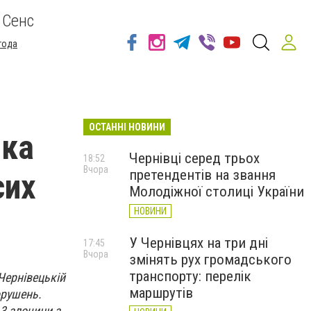
 Сенс
года
ОСТАННІ НОВИНИ
іка
Чернівці серед трьох
18:52
Вчора
претендентів на звання
сих
Молодіжної столиці України
НОВИНИ
У Чернівцях на три дні
17:45
Вчора
змінять рух громадського
транспорту: перелік
Чернівецькій
маршрутів
орушень.
3 злочини з