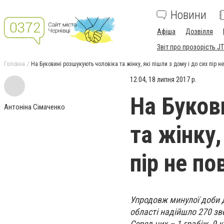
Новини
Афіша
Дозвілля
Звіт про прозорість JT
Головна
На Буковині розшукують чоловіка та жінку, які пішли з дому і до сих пір н
12:04, 18 липня 2017 р.
На Буков
Антоніна Сімаченко
та жінку,
пір не п
Упродовж минулої доби д
області надійшло 270 зв
Серед них – 1 грабіж, 9