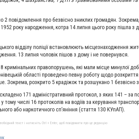
но 2 повідомлення про безвісно зниклих громадян. Зокрема,
1952 року народження, котра 14 липня цього року пішла з д
ького відділу поліції встановлюють місцезнаходження жит
ження. 13 липня чоловік пішов з дому і не повернувся.
8 кримінальних правопорушень, які мали місце минулої доб
нівецькій області проведено певну роботу щодо розкриття 
ше. Зокрема, розкрито 5 крадіжок та розшукано 1 безвісно 
складено 171 адміністративний протокол, з яких 141 – за 
 у тому числі 16 протоколів на водіїв за керування транспо
ьного або наркотичного сп’яніння (стаття 130 КУпАП).
бхідний текст і натисніть Ctrl + Enter, щоб повідомити про це редакцію
ук