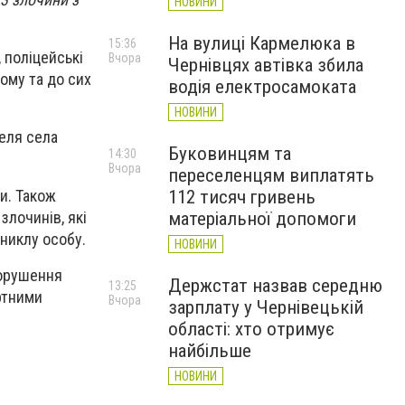
НОВИНИ
На вулиці Кармелюка в
15:36
 поліцейські
Вчора
Чернівцях автівка збила
ому та до сих
водія електросамоката
НОВИНИ
еля села
Буковинцям та
14:30
Вчора
переселенцям виплатять
и. Також
112 тисяч гривень
злочинів, які
матеріальної допомоги
зниклу особу.
НОВИНИ
порушення
Держстат назвав середню
13:25
ртними
Вчора
зарплату у Чернівецькій
області: хто отримує
найбільше
НОВИНИ