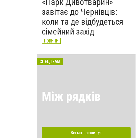
«Парк Дивотварин»
завітає до Чернівців:
коли та де відбудеться
сімейний захід
НОВИНИ
СПЕЦТЕМА
Між рядків
Всі матеріали тут