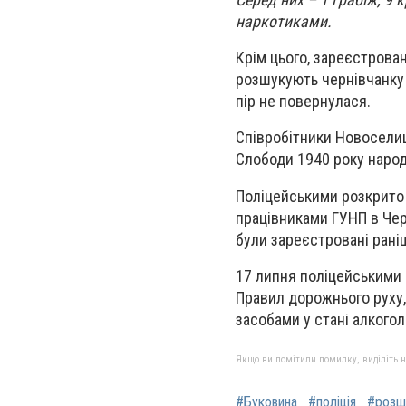
наркотиками.
Крім цього, зареєстрова
розшукують чернівчанку 
пір не повернулася.
Співробітники Новоселиц
Слободи 1940 року народ
Поліцейськими розкрито 
працівниками ГУНП в Чер
були зареєстровані рані
17 липня поліцейськими 
Правил дорожнього руху,
засобами у стані алкогол
Якщо ви помітили помилку, виділіть нео
#Буковина
#поліція
#розш