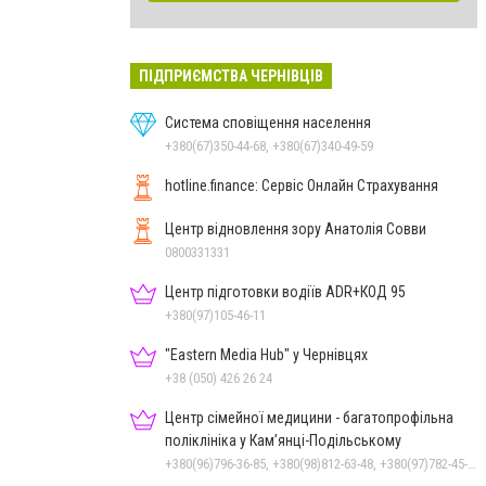
ПІДПРИЄМСТВА ЧЕРНІВЦІВ
Система сповіщення населення
+380(67)350-44-68, +380(67)340-49-59
hotline.finance: Сервіс Онлайн Страхування
Центр відновлення зору Анатолія Совви
0800331331
Центр підготовки водіїв ADR+КОД 95
+380(97)105-46-11
"Eastern Media Hub" у Чернівцях
+38 (050) 426 26 24
Центр сімейної медицини - багатопрофільна
поліклініка у Кам’янці-Подільському
+380(96)796-36-85, +380(98)812-63-48, +380(97)782-45-70