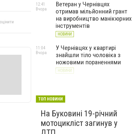
Ветеран у Чернівцях
12:41
Вчора
отримав мільйонний грант
на виробництво манікюрних
 оцінити
інструментів
НОВИНИ
У Чернівцях у квартирі
11:04
Вчора
знайшли тіло чоловіка з
ножовими пораненнями
НОВИНИ
Дністер стрімко міліє: у
10:31
Вчора
Хотині попереджають про
критичну ситуацію з водою
ТОП НОВИНИ
(ФОТО)
На Буковині 19-річний
НОВИНИ
мотоцикліст загинув у
ДТП