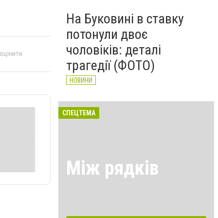
На Буковині в ставку
потонули двоє
чоловіків: деталі
 оцінити
трагедії (ФОТО)
НОВИНИ
СПЕЦТЕМА
Між рядків