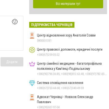
Всі матеріали тут
🙂
ПІДПРИЄМСТВА ЧЕРНІВЦІВ
Центр відновлення зору Анатолія Совви
0800331331
Центр правової допомоги, юридичні послуги
+380(67)259-05-22
Додати
Центр сімейної медицини - багатопрофільна
поліклініка у Кам’янці-Подільському
+380(96)796-36-85, +380(98)812-63-48, +380(97)782-45-70
Система сповіщення населення
+380(67)350-44-68, +380(67)340-49-59
Адвокат Чернівці - Новіков Олександр
Павлович
+380(99)607-97-04