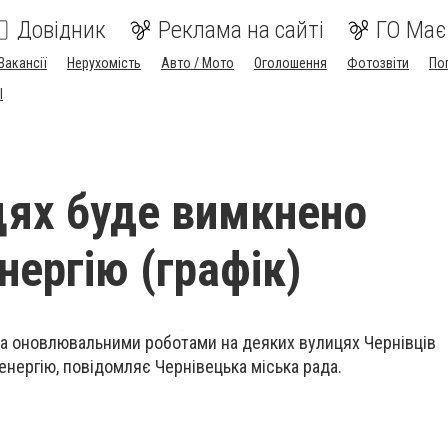
Довідник
Реклама на сайті
ГО Має
Вакансії
Нерухомість
Авто / Мото
Оголошення
Фотозвіти
По
I
цях буде вимкнено
нергію (графік)
та оновлювальними роботами на деяких вулицях Чернівців
нергію, повідомляє Чернівецька міська рада.