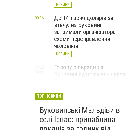
НОВИНИ
До 14 тисяч доларів за
09:06
втечу: на Буковині
затримали організатора
схеми переправлення
чоловіків
НОВИНИ
Голову сільради на
17:22
Вчора
Буковині судитимуть через
15 млн грн збитків під час
будівництва укриття для
школярів
ТОП НОВИНИ
НОВИНИ
Буковинські Мальдіви в
Чернівецька поліція
16:00
селі Іспас: приваблива
Вчора
відреагувала на інцидент у
локація за годину від