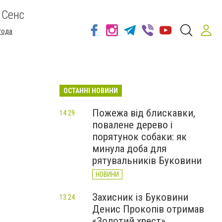
 Сенс
года
ОСТАННІ НОВИНИ
Пожежа від блискавки,
14:29
повалене дерево і
порятунок собаки: як
минула доба для
рятувальників Буковини
НОВИНИ
Захисник із Буковини
13:24
Денис Прокопів отримав
«Золотий хрест»