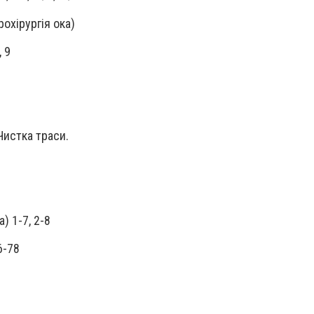
охірургія ока)
 9
истка траси.
) 1-7, 2-8
6-78