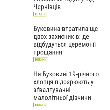
автобусі: водій вибачився
Чернівців
(ВІДЕО)
НОВИНИ
СТАТТІ
Буковина втратила ще
двох захисників: де
відбудуться церемонії
прощання
НОВИНИ
На Буковині 19-річного
хлопця підозрюють у
зґвалтуванні
малолітньої дівчини
НОВИНИ