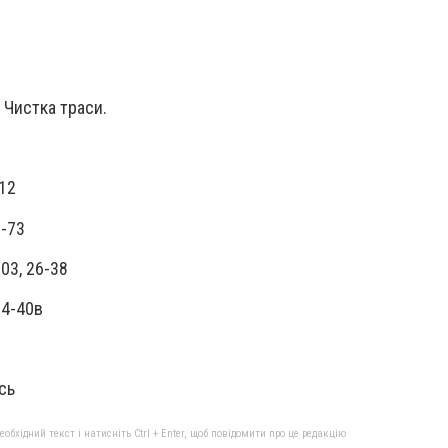
 Чистка траси.
7
-12
1-73
103, 26-38
14-40в
сь
бхідний текст і натисніть Ctrl + Enter, щоб повідомити про це редакцію