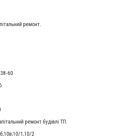
апітальний ремонт.
 38-60
6
0
апітальний ремонт будівлі ТП.
б,10в,10/1,10/2