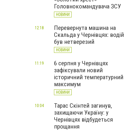
Головнокомандувача ЗСУ
НОВИНИ
Перевернута машина на
12:18
Скальда у Чернівцях: водій
був нетверезий
НОВИНИ
6 серпня у Чернівцях
11:19
зафіксували новий
історичний температурний
максимум
НОВИНИ
Тарас Скінтей загинув,
10:04
захищаючи Україну: у
Чернівцях відбудеться
прощання