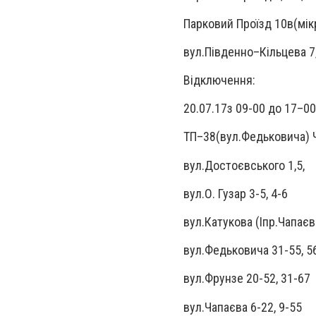
Парковий Проїзд 10в(мікр
вул.Пiвденно–Кiльцева 7,
Відключення:
20.07.17з 09-00 до 17–00
ТП–38(вул.Федьковича) Ч
вул.Достоєвського 1,5,
вул.О. Гузар 3-5, 4-6
вул.Катукова (Іпр.Чапаєва
вул.Федьковича 31-55, 5
вул.Фрунзе 20-52, 31-67
вул.Чапаєва 6-22, 9-55