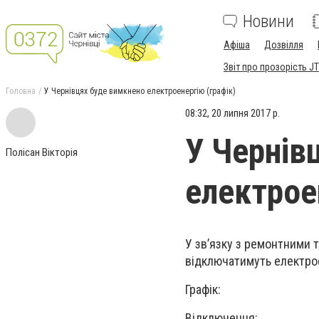
Новини
Афіша
Дозвілля
Звіт про прозорість JT
Головна
У Чернівцях буде вимкнено електроенергію (графік)
08:32, 20 липня 2017 р.
У Чернів
Полісан Вікторія
електрое
У зв’язку з ремонтними 
відключатимуть електрое
Графік:
Відключення: