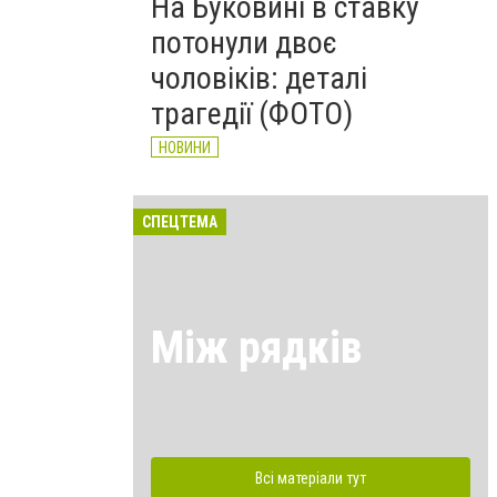
На Буковині в ставку
потонули двоє
чоловіків: деталі
трагедії (ФОТО)
НОВИНИ
СПЕЦТЕМА
Між рядків
Всі матеріали тут