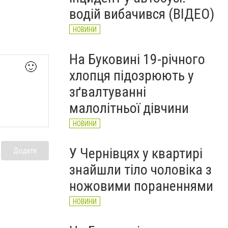
рятувальників Буковини
водій вибачився (ВІДЕО)
НОВИНИ
НОВИНИ
На Буковині 19-річного
🙂
хлопця підозрюють у
зґвалтуванні
малолітньої дівчини
НОВИНИ
У Чернівцях у квартирі
Додати
знайшли тіло чоловіка з
ножовими пораненнями
НОВИНИ