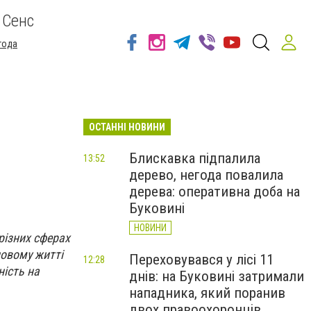
 Сенс
года
ОСТАННІ НОВИНИ
и
Блискавка підпалила
13:52
дерево, негода повалила
дерева: оперативна доба на
Буковині
НОВИНИ
різних сферах
іловому житті
Переховувався у лісі 11
12:28
ність на
днів: на Буковині затримали
нападника, який поранив
двох правоохоронців