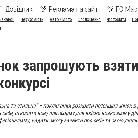
Довідник
Реклама на сайті
ГО Має
Вакансії
Нерухомість
Авто / Мото
Оголошення
Фотозвіти
По
I
нок запрошують взят
конкурсі
на та стильна” – покликаний розкрити потенціал жінок в 
у в себе, створити нову платформу для якісно нових змін у д
фесіоналізму, надати змогу заявити про себе та свою діяль