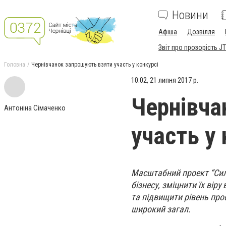
Новини
Афіша
Дозвілля
Звіт про прозорість JT
Головна
Чернівчанок запрошують взяти участь у конкурсі
10:02, 21 липня 2017 р.
Чернівча
Антоніна Сімаченко
участь у 
Масштабний проект “Силь
бізнесу, зміцнити їх вір
та підвищити рівень про
широкий загал.