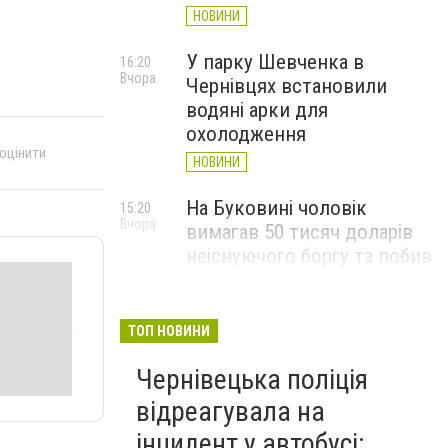
НОВИНИ
У парку Шевченка в
16:20
Вчора
Чернівцях встановили
водяні арки для
охолодження
 оцінити
НОВИНИ
На Буковині чоловік
15:20
Вчора
вимагав 50 тисяч доларів
неіснуючого боргу та побив
потерпілого
НОВИНИ
ТОП НОВИНИ
Пожежа від блискавки,
14:29
Вчора
Чернівецька поліція
повалене дерево і
порятунок собаки: як
відреагувала на
минула доба для
інцидент у автобусі: