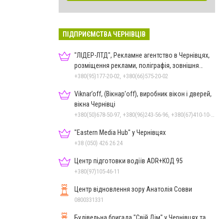
ПІДПРИЄМСТВА ЧЕРНІВЦІВ
"ЛІДЕР-ЛТД", Рекламне агентство в Чернівцях,
розміщення реклами, поліграфія, зовнішня
реклама
+380(95)177-20-02, +380(66)575-20-02
Viknar’off, (Вікнар’off), виробник вікон і дверей,
вікна Чернівці
+380(50)678-50-97, +380(96)243-56-96, +380(67)410-10-74, +380(50)410-10-78
"Eastern Media Hub" у Чернівцях
+38 (050) 426 26 24
Центр підготовки водіїв ADR+КОД 95
+380(97)105-46-11
Центр відновлення зору Анатолія Совви
0800331331
Будівельна бригада "Свій Дім" у Чернівцях та