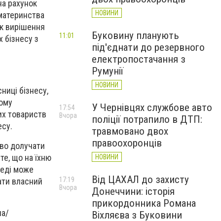
на рахунок
НОВИНИ
 материнства
як вирішення
Буковину планують
11:01
х бізнесу з
під'єднати до резервного
електропостачання з
Румунії
НОВИНИ
ниці бізнесу,
ному
У Чернівцях службове авто
17:54
их товариств
Вчора
поліції потрапило в ДТП:
есу.
травмовано двох
правоохоронців
аво долучати
те, що на їхню
НОВИНИ
леді може
Від ЦАХАЛ до захисту
17:19
ати власний
Вчора
Донеччини: історія
прикордонника Романа
ua/
Віхляєва з Буковини