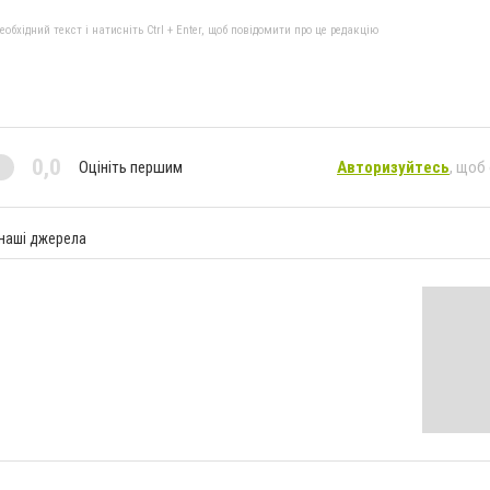
бхідний текст і натисніть Ctrl + Enter, щоб повідомити про це редакцію
0,0
Оцініть першим
Авторизуйтесь
, щоб
 наші джерела