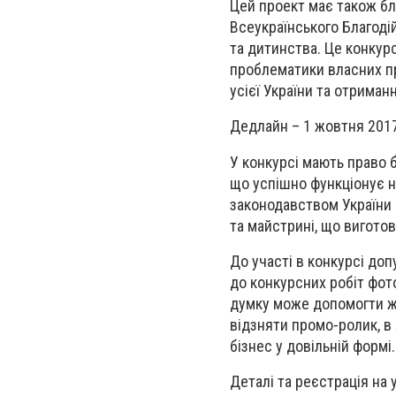
Цей проект має також бл
Всеукраїнського Благоді
та дитинства. Це конкурс
проблематики власних про
усієї України та отриман
Дедлайн – 1 жовтня 2017
У конкурсі мають право б
що успішно функціонує н
законодавством України 
та майстрині, що вигото
До участі в конкурсі до
до конкурсних робіт фото 
думку може допомогти жу
відзняти промо-ролик, в
бізнес у довільній формі.
Деталі та реєстрація на у