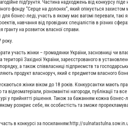
агодійне підґрунтя. Частина надходжень від конкурсу піде 
йного фонду “Серце на долонях”, який опікується захистом
 для бізнес-леді, участь в якому має вагомі переваги, такі 
ектів, навчання від провідних спеціалістів в різних сфера
ня гранту на розвиток власної справи.
 року.
рати участь жінки – громадянки України, засновниці чи влас
а території Західної України, зареєстрованого в установле
порядку, а також співвласниці підприємств та господарськ
вляють продукт власноруч, який є предметом власного бізн
пускаються жінки віком до 18 років. Конкурсантки мають пр
та відеоматеріали, різноманітні нагороди, публікації та все 
рі у прийнятті рішення. Також за бажанням кожна бізнес-
 якому розкриє себе, як особистість та зможе прорекламув
часть в конкурсі за посиланням:http://sulnatastulna.sow.in.