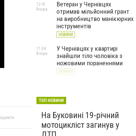
Ветеран у Чернівцях
12:41
Вчора
отримав мільйонний грант
на виробництво манікюрних
інструментів
НОВИНИ
У Чернівцях у квартирі
11:04
Вчора
знайшли тіло чоловіка з
ножовими пораненнями
НОВИНИ
Дністер стрімко міліє: у
10:31
Вчора
Хотині попереджають про
критичну ситуацію з водою
ТОП НОВИНИ
(ФОТО)
На Буковині 19-річний
НОВИНИ
 оцінити
мотоцикліст загинув у
ДТП