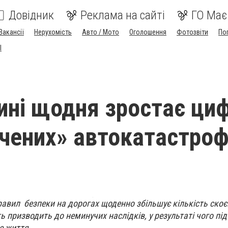
Довідник
Реклама на сайті
ГО Має
Вакансії
Нерухомість
Авто / Мото
Оголошення
Фотозвіти
По
I
ині щодня зростає ци
чених» автокатастро
авил безпеки на дорогах щоденно збільшує кількість ско
ь призводить до неминучих наслідків, у результаті чого пі
е життя.