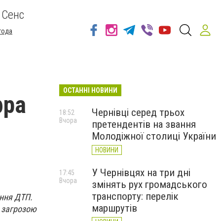
 Сенс
года
ОСТАННІ НОВИНИ
фра
Чернівці серед трьох
18:52
Вчора
претендентів на звання
ф
Молодіжної столиці України
НОВИНИ
У Чернівцях на три дні
17:45
Вчора
змінять рух громадського
транспорту: перелік
єння ДТП.
маршрутів
д загрозою