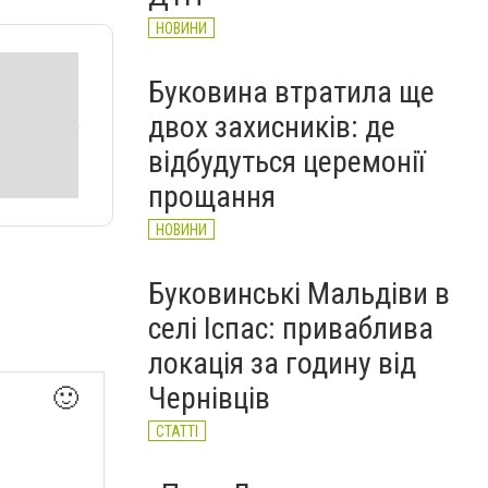
НОВИНИ
Буковина втратила ще
двох захисників: де
відбудуться церемонії
прощання
НОВИНИ
Буковинські Мальдіви в
селі Іспас: приваблива
локація за годину від
Чернівців
🙂
СТАТТІ