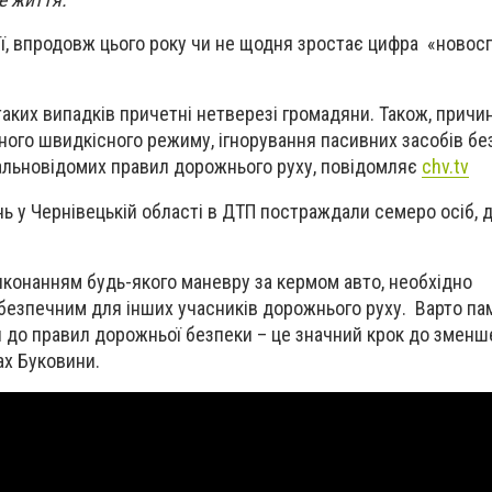
ії, впродовж цього року чи не щодня зростає цифра «новос
таких випадків причетні нетверезі громадяни. Також, причи
ого швидкісного режиму, ігнорування пасивних засобів бе
альновідомих правил дорожнього руху, повідомляє
chv.tv
ь у Чернівецькій області в ДТП постраждали семеро осіб, д
виконанням будь-якого маневру за кермом авто, необхідно
 безпечним для інших учасників дорожнього руху. Варто пам
 до правил дорожньої безпеки – це значний крок до змен
ах Буковини.