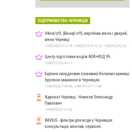
ПІДПРИЄМСТВА ЧЕРНІВЦІВ
Viknar’off, (Вікнар’off), виробник вікон і дверей,
вікна Чернівці
+380(50)410-10-78, +380(67)410-10-74, +380(96)243-56-96, +380(50)678-50-97
Центр підготовки водіїв ADR+КОД 95
+380(97)105-46-11
Буріння свердловин (скважин) Копаємо криниці
буровою машиною в Чернівцях
+380(95)337-00-84, +380(97)477-77-88
Адвокат Чернівці - Новіков Олександр
Павлович
+380(99)607-97-04
AKVIUS - фільтри для води у Чернівцях:
консультація, монтаж, сервісне