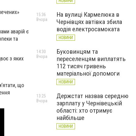
НОВИНИ
печених»
На вулиці Кармелюка в
15:36
Вчора
Чернівцях автівка збила
водія електросамоката
нами аварій є
НОВИНИ
зпеки та
Буковинцям та
14:30
Вчора
воє з яких
переселенцям виплатять
112 тисяч гривень
матеріальної допомоги
НОВИНИ
’ятати, що
шення
Держстат назвав середню
13:25
Вчора
зарплату у Чернівецькій
області: хто отримує
найбільше
НОВИНИ