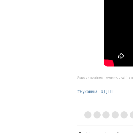
Якщо ви помітили помилку, виділіть нео
#Буковина
#ДТП