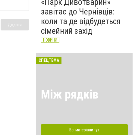
«Парк Дивотварин»
завітає до Чернівців:
коли та де відбудеться
Додати
сімейний захід
НОВИНИ
СПЕЦТЕМА
Між рядків
Всі матеріали тут