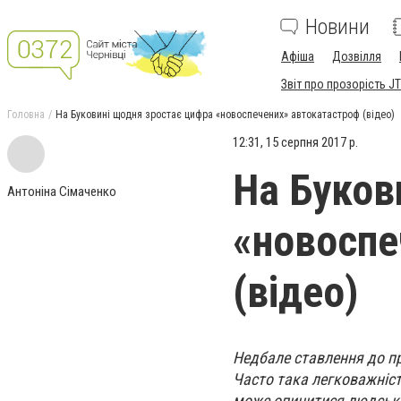
Новини
Афіша
Дозвілля
Звіт про прозорість JT
Головна
На Буковині щодня зростає цифра «новоспечених» автокатастроф (відео)
12:31, 15 серпня 2017 р.
На Буков
Антоніна Сімаченко
«новоспе
(відео)
Недбале ставлення до пр
Часто така легковажніст
може опинитися людськ