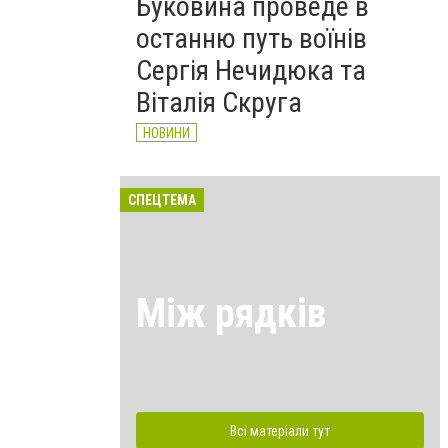
Буковина проведе в
останню путь воїнів
Сергія Нечидюка та
Віталія Скруга
НОВИНИ
СПЕЦТЕМА
Між рядків
Всі матеріали тут