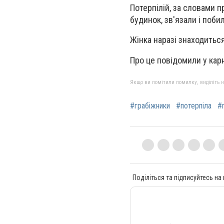
Потерпілій, за словами п
будинок, зв'язали і поби
Жінка наразі знаходиться 
Про це повідомили у кар
Якщо ви помітили помилку, виділіть нео
#грабіжники
#потерпіла
#
Поділіться та підписуйтесь на