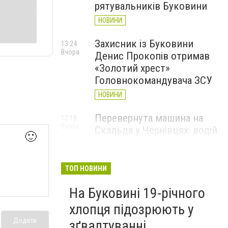
рятувальників Буковини
НОВИНИ
Захисник із Буковини
13:24
Вчора
Денис Прокопів отримав
«Золотий хрест»
Головнокомандувача ЗСУ
НОВИНИ
Перевернута машина на
12:18
Вчора
Скальда у Чернівцях: водій
🙂
був нетверезий
НОВИНИ
ТОП НОВИНИ
6 серпня у Чернівцях
11:19
Вчора
На Буковині 19-річного
зафіксували новий
історичний температурний
хлопця підозрюють у
максимум
Додати
зґвалтуванні