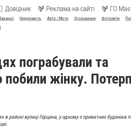
Довідник
Реклама на сайті
ГО Має
Вакансії
Нерухомість
Авто / Мото
Оголошення
Фотозвіти
По
I
цях пограбували та
 побили жінку. Потерп
ях в районі вулиці Герцена, у одному з приватних будинікв 
ицю.