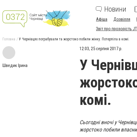
Новини
Афіша
Дозвілля
Звіт про прозорість JT
Головна
У Чернівцях пограбували та жорстоко побили жінку. Потерпіла в комі.
12:03, 25 серпня 2017 р.
У Чернів
Шведик Ірина
жорстоко
комі.
Сьогодні вночі у Чернівц
жорстоко побили власн