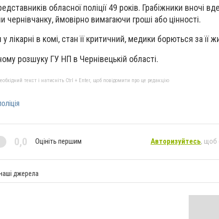
редставників обласної поліції 49 років. Грабіжники вночі вд
ли чернівчанку, ймовірно вимагаючи гроші або цінності.
у лікарні в комі, стан її критичний, медики борються за її ж
ному розшуку ГУ НП в Чернівецькій області.
бхідний текст і натисніть Ctrl + Enter, щоб повідомити про це редакцію
поліція
0,0
Оцініть першим
Авторизуйтесь
, щоб
 наші джерела