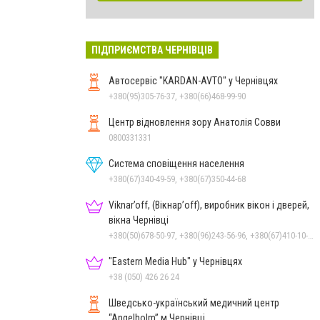
ПІДПРИЄМСТВА ЧЕРНІВЦІВ
Автосервіс "KARDAN-AVTO" у Чернівцях
+380(95)305-76-37, +380(66)468-99-90
Центр відновлення зору Анатолія Совви
0800331331
Система сповіщення населення
+380(67)340-49-59, +380(67)350-44-68
Viknar’off, (Вікнар’off), виробник вікон і дверей,
вікна Чернівці
+380(50)678-50-97, +380(96)243-56-96, +380(67)410-10-74, +380(50)410-10-78
"Eastern Media Hub" у Чернівцях
+38 (050) 426 26 24
Шведсько-український медичний центр
“Angelholm” м.Чернівці