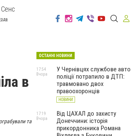
 Сенс
года
ОСТАННІ НОВИНИ
У Чернівцях службове авто
17:54
Вчора
поліції потрапило в ДТП:
іла в
травмовано двох
правоохоронців
НОВИНИ
Від ЦАХАЛ до захисту
17:19
Вчора
Донеччини: історія
пограбували та
прикордонника Романа
Віхляєва з Буковини