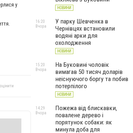
ерлися у
НОВИНИ
У парку Шевченка в
16:20
иття.
Вчора
Чернівцях встановили
водяні арки для
охолодження
НОВИНИ
На Буковині чоловік
15:20
Вчора
вимагав 50 тисяч доларів
неіснуючого боргу та побив
потерпілого
 оцінити
НОВИНИ
Пожежа від блискавки,
14:29
Вчора
повалене дерево і
порятунок собаки: як
минула доба для