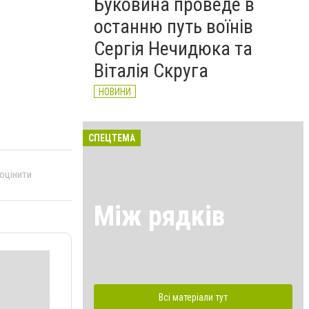
Буковина проведе в
останню путь воїнів
Сергія Нечидюка та
Віталія Скруга
НОВИНИ
СПЕЦТЕМА
 оцінити
Між рядків
Всі матеріали тут