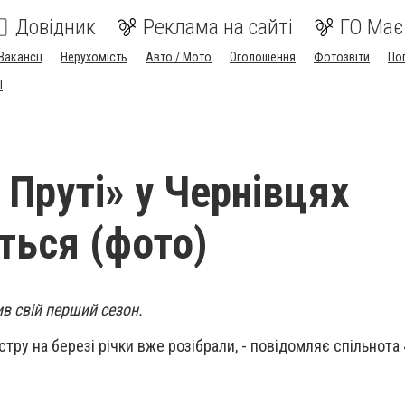
Довідник
Реклама на сайті
ГО Має
Вакансії
Нерухомість
Авто / Мото
Оголошення
Фотозвіти
По
I
 Пруті» у Чернівцях
ться (фото)
в свій перший сезон.
тру на березі річки вже розібрали, - повідомляє спільнота