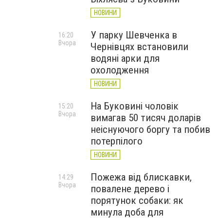
НОВИНИ
У парку Шевченка в
16:20
Вчора
Чернівцях встановили
водяні арки для
охолодження
НОВИНИ
На Буковині чоловік
15:20
Вчора
вимагав 50 тисяч доларів
неіснуючого боргу та побив
потерпілого
НОВИНИ
Пожежа від блискавки,
14:29
Вчора
повалене дерево і
порятунок собаки: як
минула доба для