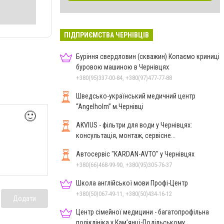
ПІДПРИЄМСТВА ЧЕРНІВЦІВ
Буріння свердловин (скважин) Копаємо криниці
буровою машиною в Чернівцях
+380(95)337-00-84, +380(97)477-77-88
Шведсько-український медичний центр
“Angelholm” м.Чернівці
🙂
AKVIUS - фільтри для води у Чернівцях:
консультація, монтаж, сервісне
обслуговування
Автосервіс "KARDAN-AVTO" у Чернівцях
+380(66)468-99-90, +380(95)305-76-37
Школа англійської мови Профі-Центр
+380(50)067-49-11, +380(50)434-16-12
Додати
Центр сімейної медицини - багатопрофільна
поліклініка у Кам’янці-Подільському