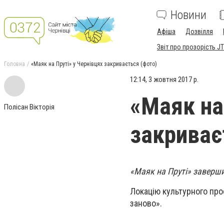
Новини
Афіша
Дозвілля
Звіт про прозорість JT
Головна
«Маяк на Пруті» у Чернівцях закривається (фото)
12:14, 3 жовтня 2017 р.
«Маяк на
Полісан Вікторія
закриває
«Маяк на Пруті» заверши
Локацію культурного прос
заново».