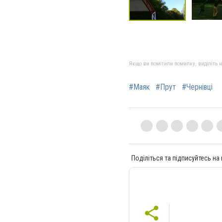
Якщо ви помітили помилку, виділіть нео
#Маяк
#Прут
#Чернівці
Поділіться та підписуйтесь на