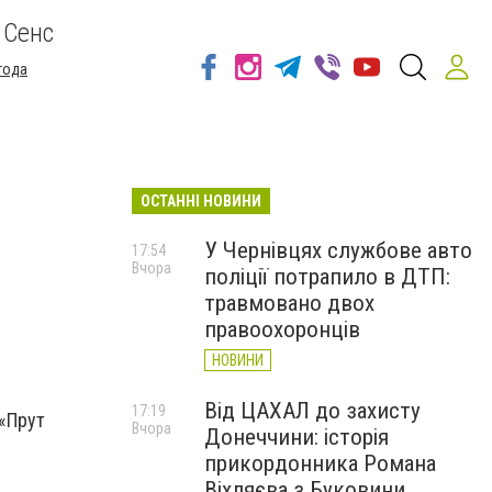
 Сенс
года
ОСТАННІ НОВИНИ
У Чернівцях службове авто
17:54
Вчора
поліції потрапило в ДТП:
травмовано двох
правоохоронців
НОВИНИ
Від ЦАХАЛ до захисту
17:19
 «Прут
Вчора
Донеччини: історія
прикордонника Романа
Віхляєва з Буковини