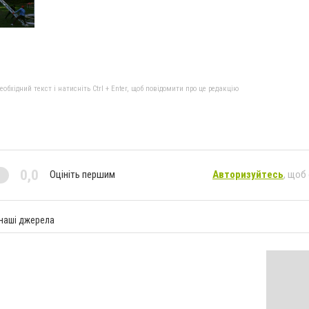
бхідний текст і натисніть Ctrl + Enter, щоб повідомити про це редакцію
0,0
Оцініть першим
Авторизуйтесь
, щоб
 наші джерела