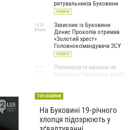
рятувальників Буковини
НОВИНИ
Захисник із Буковини
13:24
Вчора
Денис Прокопів отримав
«Золотий хрест»
Головнокомандувача ЗСУ
НОВИНИ
Перевернута машина на
12:18
Вчора
Скальда у Чернівцях: водій
був нетверезий
НОВИНИ
ТОП НОВИНИ
6 серпня у Чернівцях
11:19
Вчора
На Буковині 19-річного
зафіксували новий
історичний температурний
хлопця підозрюють у
максимум
зґвалтуванні