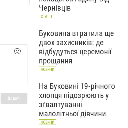
НОВИНИ
Чернівців
СТАТТІ
Буковина втратила ще
двох захисників: де
відбудуться церемонії
🙂
прощання
НОВИНИ
На Буковині 19-річного
хлопця підозрюють у
Додати
зґвалтуванні
малолітньої дівчини
НОВИНИ