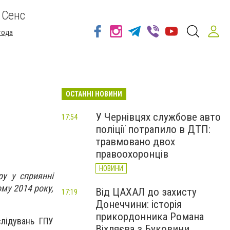
 Сенс
года
ОСТАННІ НОВИНИ
У Чернівцях службове авто
17:54
поліції потрапило в ДТП:
травмовано двох
правоохоронців
НОВИНИ
у у сприянні
ому 2014 року,
Від ЦАХАЛ до захисту
17:19
Донеччини: історія
прикордонника Романа
слідувань ГПУ
Віхляєва з Буковини