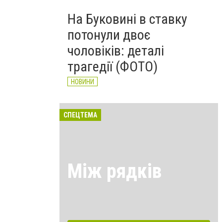
На Буковині в ставку
потонули двоє
чоловіків: деталі
трагедії (ФОТО)
НОВИНИ
СПЕЦТЕМА
Між рядків