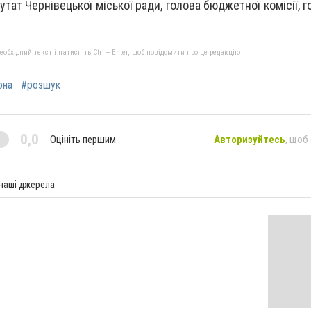
тат Чернівецької міської ради, голова бюджетної комісії, го
бхідний текст і натисніть Ctrl + Enter, щоб повідомити про це редакцію
она
#розшук
0,0
Оцініть першим
Авторизуйтесь
, щоб
 наші джерела