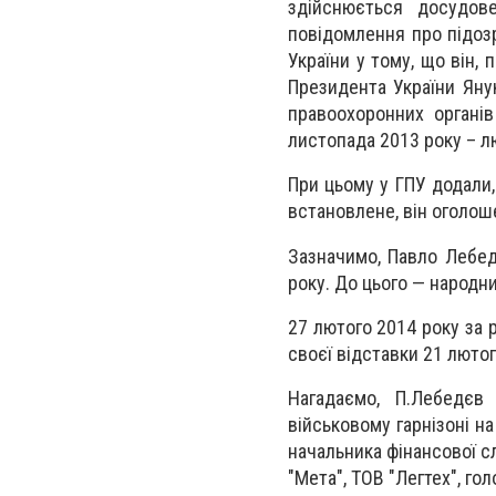
здійснюється досудов
повідомлення про підозр
України у тому, що він,
Президента України Яну
правоохоронних органів
листопада 2013 року – лю
При цьому у ГПУ додали,
встановлене, він оголош
Зазначимо, Павло Лебед
року. До цього — народн
27 лютого 2014 року за 
своєї відставки 21 люто
Нагадаємо, П.Лебедєв
військовому гарнізоні н
начальника фінансової сл
"Мета", ТОВ "Легтех", го