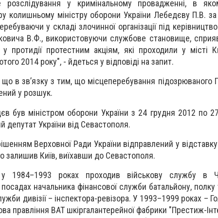
е розслідування у кримінальному провадженні, в яко
у колишньому міністру оборони України Лебедєву П.В. за 
 перебуваючи у складі злочинної організації під керівницт
ковича В.Ф., використовуючи службове становище, сприя
 у протидії протестним акціям, які проходили у місті К
того 2014 року", - йдеться у відповіді на запит.
 що в зв’язку з тим, що місцеперебування підозрюваного 
ений у розшук.
єв був міністром оборони України з 24 грудня 2012 по 2
ий депутат України від Севастополя.
рішенням Верховної Ради України відправлений у відставку
го залишив Київ, виїхавши до Севастополя.
 у 1984–1993 роках проходив військову службу в Ч
а посадах начальника фінансової служби батальйону, полку
ужби дивізії – інспектора-ревізора. У 1993–1999 роках – Го
лова правління ВАТ шкіргалантерейної фабрики "Престиж-Інте