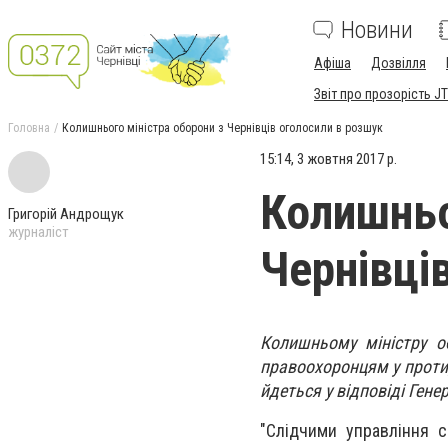
Новини
Афіша
Дозвілля
Звіт про прозорість JT
Головна
Колишнього міністра оборони з Чернівців оголосили в розшук
15:14, 3 жовтня 2017 р.
Колишньо
Григорій Андрощук
журналіст
Чернівці
Колишньому міністру о
правоохоронцям у протид
йдеться у відповіді Гене
"Слідчими управління с