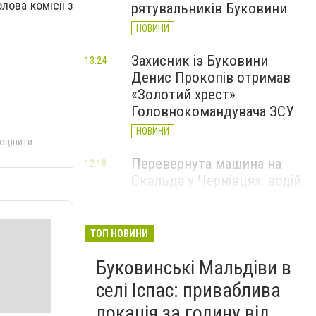
лова комісії з
рятувальників Буковини
НОВИНИ
Захисник із Буковини
13:24
Денис Прокопів отримав
«Золотий хрест»
Головнокомандувача ЗСУ
НОВИНИ
 оцінити
Перевернута машина на
12:18
Скальда у Чернівцях: водій
був нетверезий
НОВИНИ
ТОП НОВИНИ
6 серпня у Чернівцях
11:19
Буковинські Мальдіви в
зафіксували новий
історичний температурний
селі Іспас: приваблива
максимум
локація за годину від