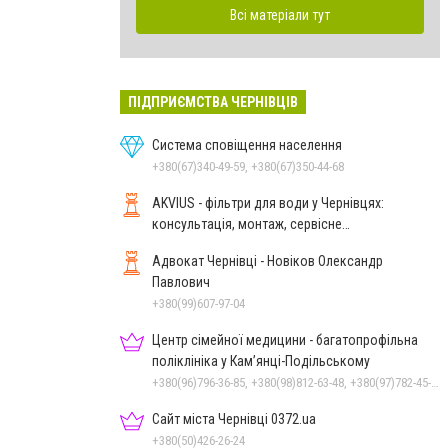
Всі матеріали тут
ПІДПРИЄМСТВА ЧЕРНІВЦІВ
Система сповіщення населення
+380(67)340-49-59, +380(67)350-44-68
AKVIUS - фільтри для води у Чернівцях:
консультація, монтаж, сервісне
обслуговування
Адвокат Чернівці - Новіков Олександр
Павлович
+380(99)607-97-04
Центр сімейної медицини - багатопрофільна
поліклініка у Кам’янці-Подільському
+380(96)796-36-85, +380(98)812-63-48, +380(97)782-45-70
Сайт міста Чернівці 0372.ua
+380(50)426-26-24