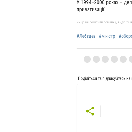
У 1994–2000 роках – депу
приватизації.
Якщо ви помітили помилку, виділіть нео
#Лєбєдєв
#міністр
#обор
Поділіться та підписуйтесь на