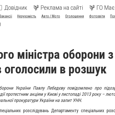
Довідник
Реклама на сайті
ГО Має
Вакансії
Нерухомість
Авто / Мото
Оголошення
Фотозвіти
По
I
го міністра оборони з
в оголосили в розшук
борони України Павлу Лебедєву повідомлено про підозр
ії протестним акціям у Києві у листопаді 2013 року – лют
ральної прокуратури України на запит УНН.
пеціальних розслідувань Департаменту спеціальних роз