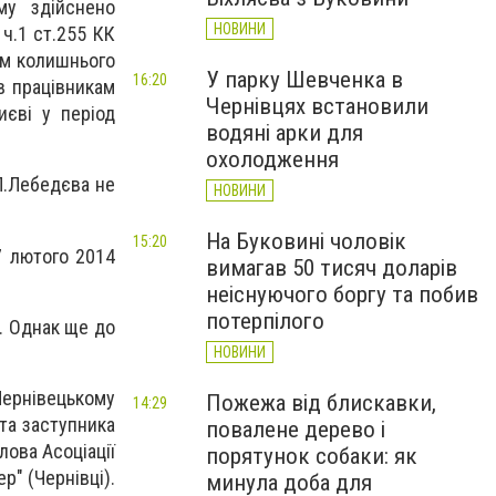
му здійснено
НОВИНИ
ч.1 ст.255 КК
вом колишнього
У парку Шевченка в
16:20
в працівникам
Чернівцях встановили
иєві у період
водяні арки для
охолодження
П.Лебедєва не
НОВИНИ
На Буковині чоловік
15:20
7 лютого 2014
вимагав 50 тисяч доларів
неіснуючого боргу та побив
потерпілого
. Однак ще до
НОВИНИ
ернівецькому
Пожежа від блискавки,
14:29
 та заступника
повалене дерево і
лова Асоціації
порятунок собаки: як
р" (Чернівці).
минула доба для