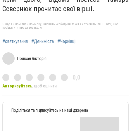
Севернюк прочитає свої вірші.
Якщо ви помітили помилку, виділіть необхідний текст і натисніть Ctrl + Enter, щоб
повідомити про це редакцію
#святкування
#Деньміста
#Чернівці
Полісан Вікторія
0,0
Авторизуйтесь
, щоб оцінити
Поділіться та підписуйтесь на наші джерела