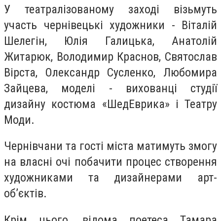
У театралізованому заході візьмуть
участь чернівецькі художники - Віталій
Шелегін, Юлія Галицька, Анатолій
Житарюк, Володимир Краснов, Святослав
Вірста, Олександр Сусленко, Любомира
Зайцева, моделі - вихованці студії
дизайну костюма «ШедЕврика» і Театру
Моди.
Чернівчани та гості міста матимуть змогу
на власні очі побачити процес створення
художниками та дизайнерами арт-
об’єктів.
Крім цього, відома поетеса Тамара