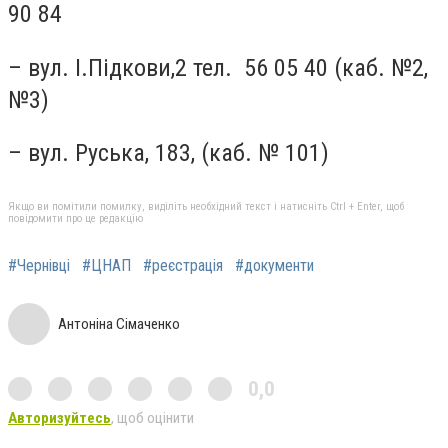
90 84
– вул. І.Підкови,2 тел. 56 05 40 (каб. №2,
№3)
– вул. Руська, 183, (каб. № 101)
Якщо ви помітили помилку, виділіть необхідний текст і натисніть Ctrl + Enter, щоб
повідомити про це редакцію
#Чернівці
#ЦНАП
#реєстрація
#документи
Антоніна Сімаченко
0,0
Авторизуйтесь
, щоб оцінити