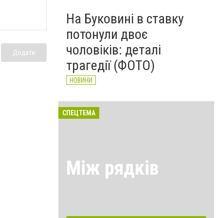
На Буковині в ставку
потонули двоє
чоловіків: деталі
Додати
трагедії (ФОТО)
НОВИНИ
СПЕЦТЕМА
Між рядків