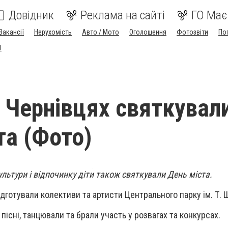
Довідник
Реклама на сайті
ГО Має
Вакансії
Нерухомість
Авто / Мото
Оголошення
Фотозвіти
По
I
у Чернівцях святкувал
та (Фото)
льтури і відпочинку діти також святкували День міста.
дготували колективи та артисти Центрального парку ім. Т. 
пісні, танцювали та брали участь у розвагах та конкурсах.