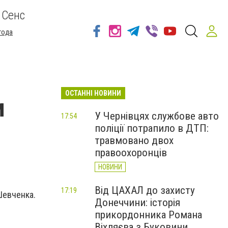
 Сенс
года
ОСТАННІ НОВИНИ
и
У Чернівцях службове авто
17:54
поліції потрапило в ДТП:
травмовано двох
правоохоронців
НОВИНИ
Від ЦАХАЛ до захисту
17:19
Шевченка.
Донеччини: історія
прикордонника Романа
Віхляєва з Буковини