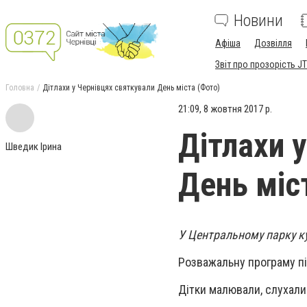
Новини
Афіша
Дозвілля
Звіт про прозорість JT
Головна
Дітлахи у Чернівцях святкували День міста (Фото)
21:09, 8 жовтня 2017 р.
Дітлахи 
Шведик Ірина
День міс
У Центральному парку ку
Розважальну програму пі
Дітки малювали, слухали 