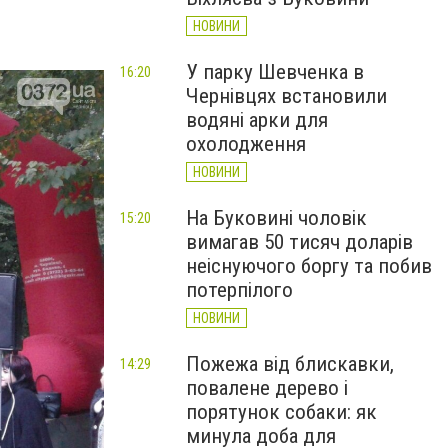
НОВИНИ
У парку Шевченка в
16:20
Чернівцях встановили
водяні арки для
охолодження
НОВИНИ
На Буковині чоловік
15:20
вимагав 50 тисяч доларів
неіснуючого боргу та побив
потерпілого
НОВИНИ
Пожежа від блискавки,
14:29
повалене дерево і
порятунок собаки: як
минула доба для