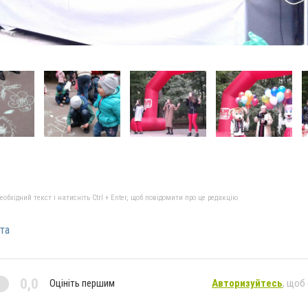
бхідний текст і натисніть Ctrl + Enter, щоб повідомити про це редакцію
та
0,0
Оцініть першим
Авторизуйтесь
, щоб