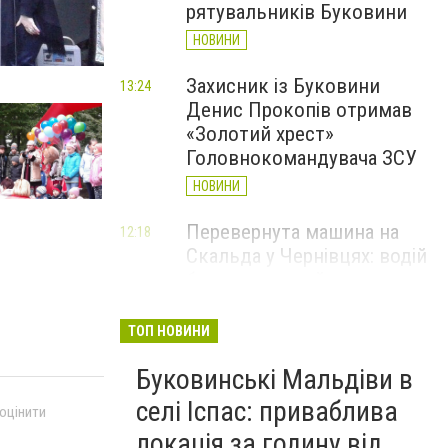
рятувальників Буковини
НОВИНИ
Захисник із Буковини
13:24
Денис Прокопів отримав
«Золотий хрест»
Головнокомандувача ЗСУ
НОВИНИ
Перевернута машина на
12:18
Скальда у Чернівцях: водій
був нетверезий
НОВИНИ
ТОП НОВИНИ
6 серпня у Чернівцях
11:19
Буковинські Мальдіви в
зафіксували новий
історичний температурний
селі Іспас: приваблива
 оцінити
максимум
локація за годину від