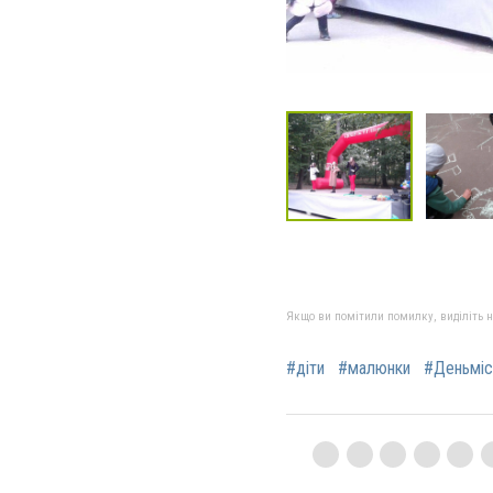
Якщо ви помітили помилку, виділіть нео
#діти
#малюнки
#Деньміс