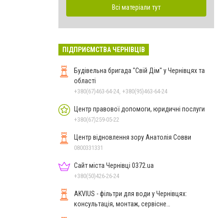
Всі матеріали тут
ПІДПРИЄМСТВА ЧЕРНІВЦІВ
Будівельна бригада "Свій Дім" у Чернівцях та
області
+380(67)463-64-24, +380(95)463-64-24
Центр правової допомоги, юридичні послуги
+380(67)259-05-22
Центр відновлення зору Анатолія Совви
0800331331
Сайт міста Чернівці 0372.ua
+380(50)426-26-24
AKVIUS - фільтри для води у Чернівцях:
консультація, монтаж, сервісне
обслуговування