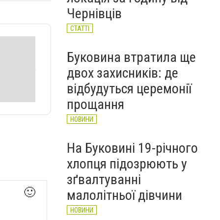
НОВИНИ
Чернівців
СТАТТІ
Буковина втратила ще
двох захисників: де
відбудуться церемонії
прощання
НОВИНИ
На Буковині 19-річного
хлопця підозрюють у
зґвалтуванні
🙂
малолітньої дівчини
НОВИНИ