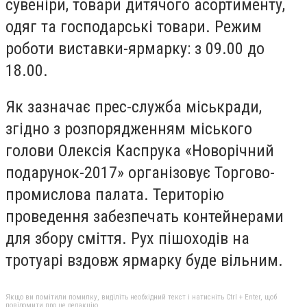
сувеніри, товари дитячого асортименту,
одяг та господарські товари. Режим
роботи виставки-ярмарку: з 09.00 до
18.00.
Як зазначає прес-служба міськради,
згідно з розпорядженням міського
голови Олексія Каспрука «Новорічний
подарунок-2017» організовує Торгово-
промислова палата. Територію
проведення забезпечать контейнерами
для збору сміття. Рух пішоходів на
тротуарі вздовж ярмарку буде вільним.
Якщо ви помітили помилку, виділіть необхідний текст і натисніть Ctrl + Enter, щоб
повідомити про це редакцію