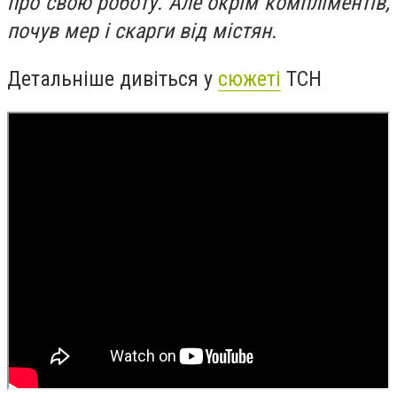
про свою роботу. Але окрім компліментів,
почув мер і скарги від містян.
Детальніше дивіться у
сюжеті
ТСН