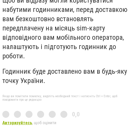
Щоб ви відразу могли користуватися
набутими годинниками, перед доставкою
вам безкоштовно встановлять
передплачену на місяць sim-карту
відповідного вам мобільного оператора,
налаштують і підготують годинник до
роботи.
Годинник буде доставлено вам в будь-яку
точку України.
Якщо ви помітили помилку, виділіть необхідний текст і натисніть Ctrl + Enter, щоб
повідомити про це редакцію
0,0
Авторизуйтесь
, щоб оцінити