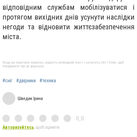
відповідним службам мобілізуватися і
протягом вихідних днів усунути наслідки
негоди та відновити життєзабезпечення
міста.
Якщо ви помітили помилку, виділіть необхідний текст і натисніть Ctrl + Enter, щоб
повідомити про це редакцію
#сніг
#двірники
#техніка
Шведик Ірина
0,0
Авторизуйтесь
, щоб оцінити