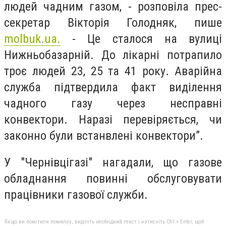
людей чадним газом, - розповіла прес-
секретар Вікторія Голодняк, пише
molbuk.ua.
- Це сталося на вулиці
Нижньобазарній. До лікарні потрапило
троє людей 23, 25 та 41 року. Аварійна
служба підтвердила факт виділення
чадного газу через несправні
конвектори. Наразі перевіряється, чи
законно були встанвлені конвектори”.
У "Чернівцігазі" нагадали, що газове
обладнання повинні обслуговувати
працівники газової служби.
Якщо ви помітили помилку, виділіть необхідний текст і натисніть Ctrl + Enter, щоб