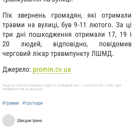
Пік звернень громадян, які отримали
травми на вулиці, був 9-11 лютого. За ці
три дні пошкодження отримали 17, 19 і
20 людей, відповідно, повідомив
черговий лікар травмпункту ЛШМД.
Джерело:
promin.cv.ua
Якщо ви помітили помилку, виділіть необхідний текст і натисніть Ctrl + Enter, щоб
повідомити про це редакцію
#травми
#тротуари
Шведик Ірина