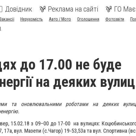
Довідник
Реклама на сайті
ГО Має
Вакансії
Нерухомість
Авто / Мото
Оголошення
Фотозвіти
По
I
цях до 17.00 не буде
нергії на деяких вули
ими та оновлювальними роботами на деяких вулиця
енергію.
вер, 15.02.18 з 09–00 до 17-00 на вулицях: Коцюбинського
, 17а, вул. Мазепи (с.Чагор) 19-53,53а та вул. Спортивна (вс