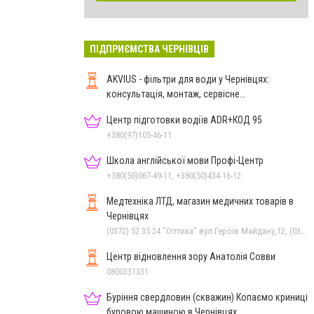
ПІДПРИЄМСТВА ЧЕРНІВЦІВ
AKVIUS - фільтри для води у Чернівцях:
консультація, монтаж, сервісне
обслуговування
Центр підготовки водіїв ADR+КОД 95
+380(97)105-46-11
Школа англійської мови Профі-Центр
+380(50)067-49-11, +380(50)434-16-12
Медтехніка ЛТД, магазин медичних товарів в
Чернівцях
(0372) 52 35 24 "Оптика" вул.Героїв Майдану,12, (0372) 52 01 48 "Оптика" вул. Головна,29, (0372) 52 54 50 "Медтехніка" вул.Головна,16, (050) 399 21 11 торговий зал по вул.Героїв Майдану, (0372) 55-56-16
Центр відновлення зору Анатолія Совви
0800331331
Буріння свердловин (скважин) Копаємо криниці
буровою машиною в Чернівцях