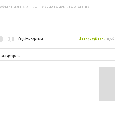
бхідний текст і натисніть Ctrl + Enter, щоб повідомити про це редакцію
0,0
Оцініть першим
Авторизуйтесь
, щоб
 наші джерела