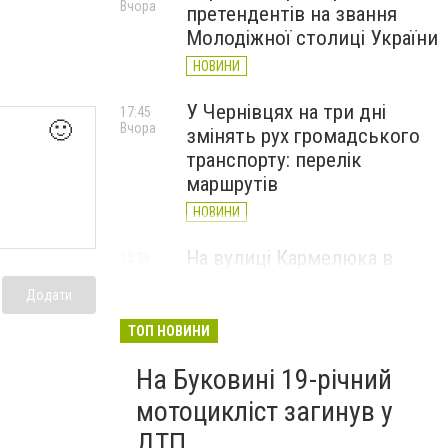
Вчора
претендентів на звання
Молодіжної столиці України
НОВИНИ
У Чернівцях на три дні
17:45
🙂
Вчора
змінять рух громадського
транспорту: перелік
маршрутів
НОВИНИ
На вулиці Кармелюка в
15:36
Вчора
Чернівцях автівка збила
Додати
водія електросамоката
ТОП НОВИНИ
НОВИНИ
На Буковині 19-річний
мотоцикліст загинув у
ДТП