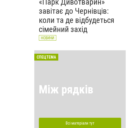
«Парк Дивотварин»
завітає до Чернівців:
коли та де відбудеться
сімейний захід
НОВИНИ
СПЕЦТЕМА
Між рядків
Всі матеріали тут