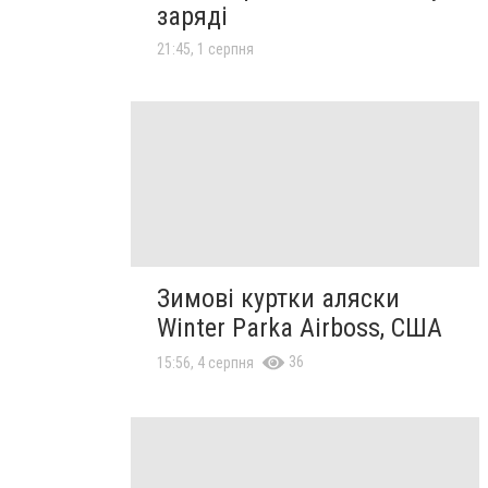
заряді
21:45, 1 серпня
Зимові куртки аляски
Winter Parka Airboss, США
36
15:56, 4 серпня