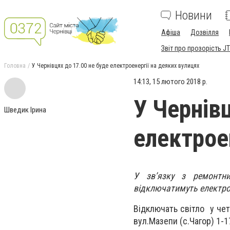
Новини
Афіша
Дозвілля
Звіт про прозорість JT
Головна
У Чернівцях до 17.00 не буде електроенергії на деяких вулицях
14:13, 15 лютого 2018 р.
У Чернів
Шведик Ірина
електрое
У зв’язку з ремонтн
відключатимуть електро
Відключать світло у чет
вул.Мазепи (с.Чагор) 1-17