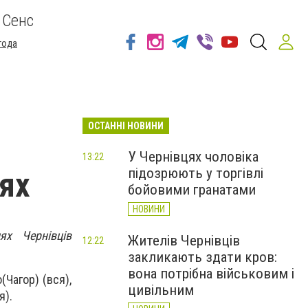
 Сенс
года
ОСТАННІ НОВИНИ
У Чернівцях чоловіка
13:22
підозрюють у торгівлі
цях
бойовими гранатами
НОВИНИ
х Чернівців
Жителів Чернівців
12:22
закликають здати кров:
вона потрібна військовим і
(Чагор) (вся),
цивільним
я).