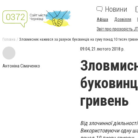
Новини
Афіша
Дозвілля
Звіт про прозорість JT
Головна
Зловмисник нажився за рахунок буковинців на суму понад 10 тисяч гриве
09:04, 21 лютого 2018 р.
Зловмисн
Антоніна Сімаченко
буковинц
гривень
Від злочинної діяльност
Використовуючи одну шах
понад 10 тисяч гривень.