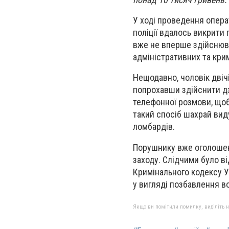
У ході проведення опер
поліції вдалось викрити
вже не вперше здійснюва
адміністративних та кри
Нещодавно, чоловік двіч
попрохавши здійснити дзв
телефонної розмови, щоб
такий спосіб шахрай вид
ломбардів.
Порушнику вже оголошен
заходу. Слідчими було в
Кримінального кодексу У
у вигляді позбавлення во
Якщо ви помітили помилку, виділіть нео