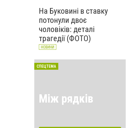
На Буковині в ставку
потонули двоє
чоловіків: деталі
трагедії (ФОТО)
НОВИНИ
СПЕЦТЕМА
Між рядків