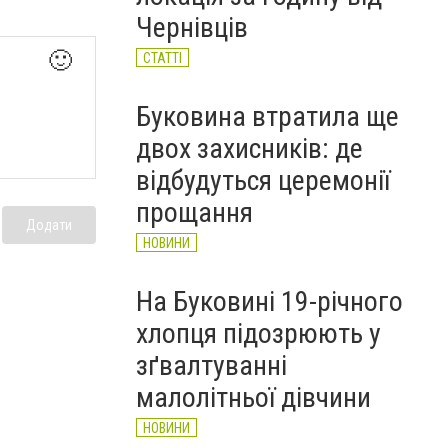
підозрюють у торгівлі
Чернівців
бойовими гранатами
НОВИНИ
🙂
СТАТТІ
Буковина втратила ще
двох захисників: де
відбудуться церемонії
прощання
Додати
НОВИНИ
На Буковині 19-річного
хлопця підозрюють у
зґвалтуванні
малолітньої дівчини
НОВИНИ