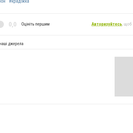
фон
#крадіжка
0,0
Оцініть першим
Авторизуйтесь
, щоб
 наші джерела