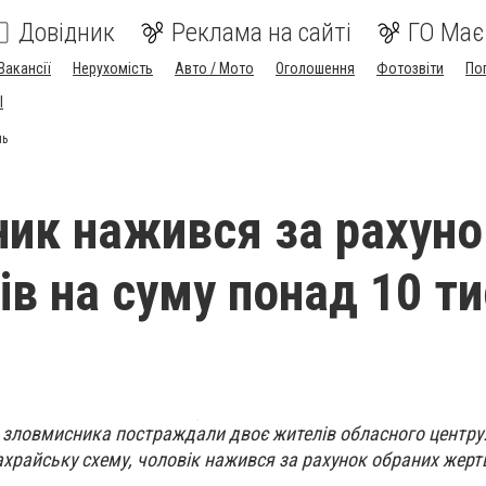
Довідник
Реклама на сайті
ГО Має
Вакансії
Нерухомість
Авто / Мото
Оголошення
Фотозвіти
По
I
нь
ик нажився за рахуно
ів на суму понад 10 т
і зловмисника постраждали двоє жителів обласного центру
райську схему, чоловік нажився за рахунок обраних жертв