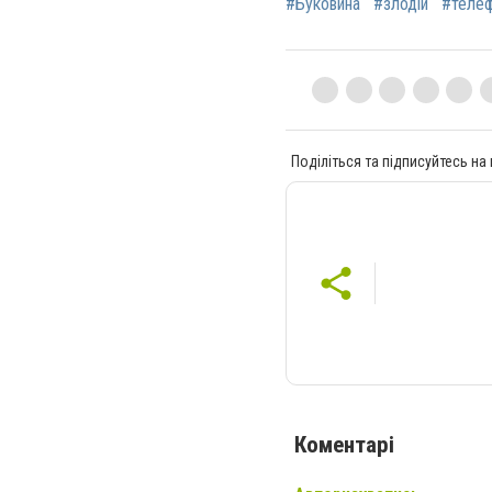
#Буковина
#злодій
#теле
Поділіться та підписуйтесь на
Коментарі