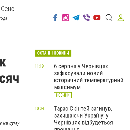
 Сенс
года
ОСТАННІ НОВИНИ
к
6 серпня у Чернівцях
11:19
зафіксували новий
исяч
історичний температурний
максимум
НОВИНИ
Тарас Скінтей загинув,
10:04
захищаючи Україну: у
.
Чернівцях відбудеться
 на суму
прощання