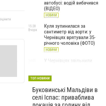
автобусі: водій вибачився
(ВІДЕО)
НОВИНИ
 оцінити
Куля зупинилася за
15:28
Вчора
сантиметр від аорти: у
Чернівцях врятували 35-
річного чоловіка (ФОТО)
НОВИНИ
У Чернівцях звільнили
14:05
Вчора
водія автобуса, який
висловлювався про
військових та влаштував
ТОП НОВИНИ
конфлікт із пасажирами
Буковинські Мальдіви в
НОВИНИ
селі Іспас: приваблива
У Чернівцях чоловіка
13:22
локація за годину від
Вчора