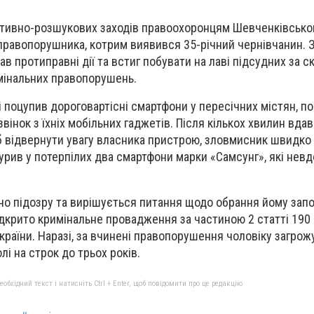
ативно-розшукових заходів правоохоронцям Шевченківськог
 правопорушника, котрим виявився 35-річний чернівчанин.
в протиправні дії та встиг побувати на лаві підсудних за с
мінальних правопорушень.
і поцупив дороговартісні смартфони у пересічних містян, п
інок з їхніх мобільних гаджетів. Після кількох хвилин вдав
 відвернути увагу власника пристрою, зловмисник швидко т
урив у потерпілих два смартфони марки «Самсунг», які невд
о підозру та вирішується питання щодо обрання йому зап
ідкрито кримінальне провадження за частиною 2 статті 190
країни. Наразі, за вчинені правопорушення чоловіку загрож
лі на строк до трьох років.
бхідний текст і натисніть Ctrl + Enter, щоб повідомити про це редакцію