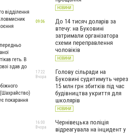
НОВИНИ
о відділення
 Зловмисник
До 14 тисяч доларів за
09:06
коєння
втечу: на Буковині
затримали організатора
схеми переправлення
опередньо
чоловіків
аної
НОВИНИ
ікав геть. В
овзі здав до
Голову сільради на
17:22
Вчора
Буковині судитимуть через
обіжного
15 млн грн збитків під час
 (Шахрайство)
будівництва укриття для
ує покарання
школярів
НОВИНИ
Чернівецька поліція
16:00
Вчора
відреагувала на інцидент у