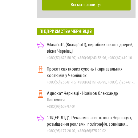
Всі матеріали тут
ПІДПРИЄМСТВА ЧЕРНІВЦІВ
Viknar’off, (Вікнар’off), виробник вікон і дверей,
вікна Чернівці
+380(50)678-50-97, +380(96)243-56-96, +380(67)410-10-74, +380(50)410-10-78
Прокат святкових суконь і карнавальних
костюмів у Чернівцях
+380(50)255-81-16, +380(66)151-88-95, +380(37)257-61-66
Адвокат Чернівці - Новіков Олександр
Павлович
+380(99)607-97-04
"ЛІДЕР-ЛТД", Рекламне агентство в Чернівцях,
розміщення реклами, поліграфія, зовнішня
реклама
+380(95)177-20-02, +380(66)575-20-02