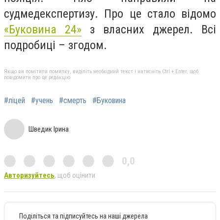
судмедекспертизу. Про це стало відомо
«Буковина 24»
з власних джерел. Всі
подробиці – згодом.
Якщо ви помітили помилку, виділіть необхідний текст і натисніть Ctrl + Enter, щоб
повідомити про це редакцію
#ліцей
#учень
#смерть
#Буковина
Шведик Ірина
0,0
Авторизуйтесь
, щоб оцінити
Поділіться та підписуйтесь на наші джерела