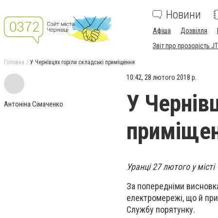
Новини
Афіша
Дозвілля
Звіт про прозорість JT
Головна
У Чернівцях горіли складські приміщення
10:42, 28 лютого 2018 р.
У Чернів
Антоніна Сімаченко
приміще
Уранці 27 лютого у місті
За попередніми висновк
електромережі, що й при
Службу порятунку.