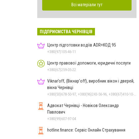
Всі матеріали тут
ПІДПРИЄМСТВА ЧЕРНІВЦІВ
Центр підготовки водіїв ADR+КОД 95
+380(97)105-46-11
Центр правової допомоги, юридичні послуги
+380(67)259-05-22
Viknar’off, (Вікнар’off), виробник вікон і дверей,
вікна Чернівці
+380(50)678-50-97, +380(96)243-56-96, +380(67)410-10-74, +380(50)410-10-78
Адвокат Чернівці - Новіков Олександр
Павлович
+380(99)607-97-04
hotline.finance: Сервіс Онлайн Страхування