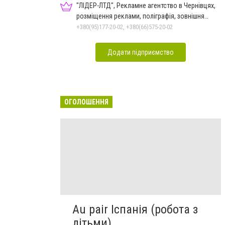
"ЛІДЕР-ЛТД", Рекламне агентство в Чернівцях,
розміщення реклами, поліграфія, зовнішня
реклама
+380(95)177-20-02, +380(66)575-20-02
Додати підприємство
ОГОЛОШЕННЯ
Au pair Іспанія (робота з
дітьми)