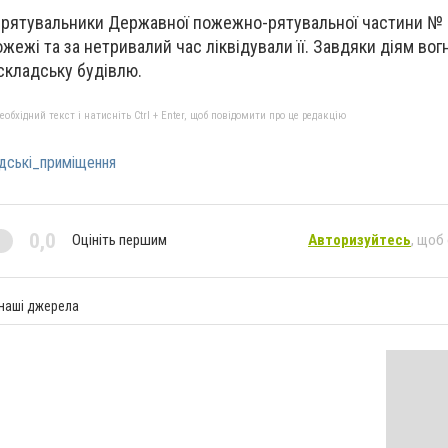
, рятувальники Державної пожежно-рятувальної частини № 
жежі та за нетривалий час ліквідували її. Завдяки діям вог
складську будівлю.
бхідний текст і натисніть Ctrl + Enter, щоб повідомити про це редакцію
дські_приміщення
0,0
Оцініть першим
Авторизуйтесь
, щоб
 наші джерела