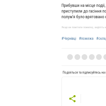
Прибувши на місце події
приступили до гасіння по
полум’я було врятовано 
Якщо ви помітили помилку, виділіть нео
#Чернівці
#пожежа
#скла
Поділіться та підписуйтесь на