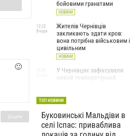
бойовими гранатами
НОВИНИ
Жителів Чернівців
12:22
Вчора
закликають здати кров:
вона потрібна військовим і
цивільним
НОВИНИ
🙂
У Чернівцях зафіксували
11:01
Вчора
новий температурний
рекорд з 2017 року
НОВИНИ
ТОП НОВИНИ
Через спеку у Чернівецькій
10:06
Вчора
Буковинські Мальдіви в
області обмежили рух
Додати
великовагового транспорту
селі Іспас: приваблива
НОВИНИ
локація за годину від