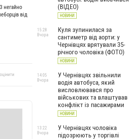
(ВІДЕО)
3 негайно
неборців від
НОВИНИ
Куля зупинилася за
15:28
Вчора
сантиметр від аорти: у
Чернівцях врятували 35-
річного чоловіка (ФОТО)
НОВИНИ
У Чернівцях звільнили
 оцінити
14:05
Вчора
водія автобуса, який
висловлювався про
військових та влаштував
конфлікт із пасажирами
НОВИНИ
У Чернівцях чоловіка
13:22
Вчора
підозрюють у торгівлі