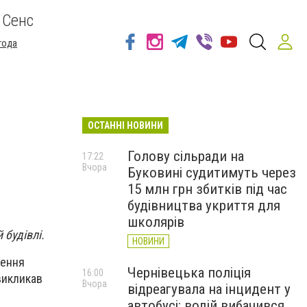
 Сенс
года
ОСТАННІ НОВИНИ
Голову сільради на
17:22
Вчора
Буковині судитимуть через
15 млн грн збитків під час
будівництва укриття для
школярів
 будівлі.
НОВИНИ
нення
Чернівецька поліція
16:00
викликав
Вчора
відреагувала на інцидент у
автобусі: водій вибачився