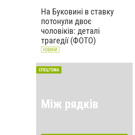
На Буковині в ставку
потонули двоє
чоловіків: деталі
трагедії (ФОТО)
НОВИНИ
СПЕЦТЕМА
Між рядків