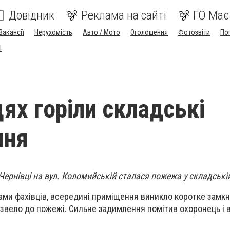
Довідник
Реклама на сайті
ГО Має
Вакансії
Нерухомість
Авто / Мото
Оголошення
Фотозвіти
По
I
цях горіли складські
ння
 Чернівці на вул. Коломийській сталася пожежа у складській
ами фахівців, всередині приміщення виникло коротке замк
звело до пожежі. Сильне задимлення помітив охоронець і 