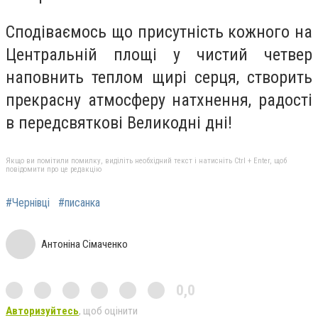
Сподіваємось що присутність кожного на
Центральній площі у чистий четвер
наповнить теплом щирі серця, створить
прекрасну атмосферу натхнення, радості
в передсвяткові Великодні дні!
Якщо ви помітили помилку, виділіть необхідний текст і натисніть Ctrl + Enter, щоб
повідомити про це редакцію
#Чернівці
#писанка
Антоніна Сімаченко
0,0
Авторизуйтесь
, щоб оцінити