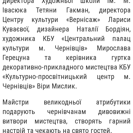
директора Художньої школи ім. М.
Івасюка Тетяни Гакман, директора
Центру культури «Вернісаж» Лариси
Куваєвої, дизайнера Наталії Бордіян,
художника КБУ «Центральний палац
культури м. Чернівців» Мирослава
Герецуна та керівника гуртка
декоративно-прикладного мистецтва КБУ
«Культурно-просвітницький центр м.
Чернівців» Віри Мислик.
Майстри великодньої атрибутики
подарують чернівчанам дивовижні
витвори мистецтва, створять гарний
настрій та чекають на свято гостей.