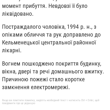
момент прибуття. Невдовзі її було
ліквідовано.
Постраждалого чоловіка, 1994 р. н., з
опіками обличчя та рук доправлено до
Кельменецької центральної районної
лікарні.
Вогнем пошкоджено покриття будинку,
вікна, двері та речі домашнього вжитку.
Причиною пожежі стало коротке
замкнення електромережі.
Якщо ви помітили помилку, виділіть необхідний текст і натисніть Ctrl + Enter, щоб
повідомити про це редакцію