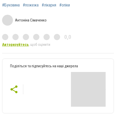
#Буковина
#пожежа
#лікарня
#опіки
Антоніна Сімаченко
0,0
Авторизуйтесь
, щоб оцінити
Поділіться та підписуйтесь на наші джерела