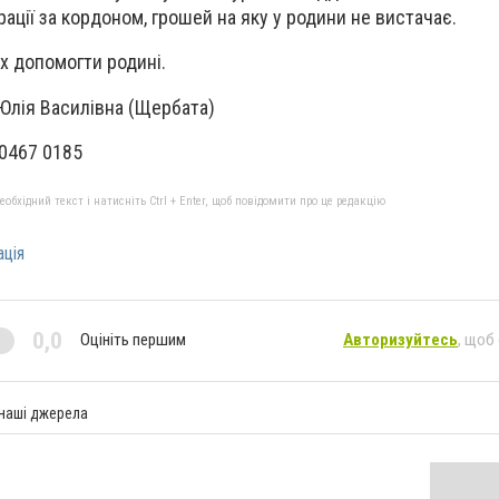
ації за кордоном, грошей на яку у родини не вистачає.
х допомогти родині.
Юлія Василівна (Щербата)
 0467 0185
бхідний текст і натисніть Ctrl + Enter, щоб повідомити про це редакцію
ація
0,0
Оцініть першим
Авторизуйтесь
, щоб
 наші джерела