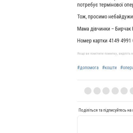
потребує термінової опер
Тож, просимо небайдужи
Мама дівчинки – Бирчак 
Номер картки 4149 4991
Якщо ви помітили помилку, виділіть нео
#допомога
#кошти
#опер
Поділіться та підписуйтесь на