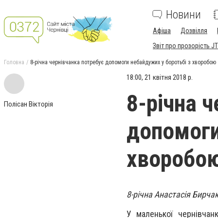
Новини
Афіша
Дозвілля
Звіт про прозорість JT
Головна
8-річна чернівчанка потребує допомоги небайдужих у боротьбі з хворобою
18:00, 21 квітня 2018 р.
8-річна 
Полісан Вікторія
допомоги
хворобо
8-річна Анастасія Бирч
У маленької чернівчан