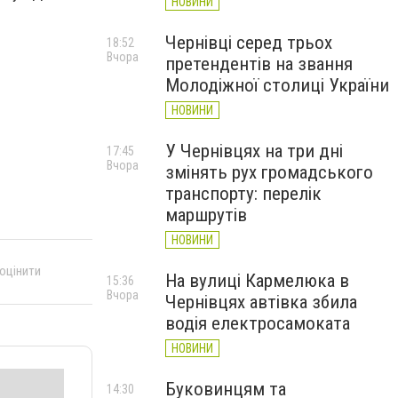
НОВИНИ
Чернівці серед трьох
18:52
Вчора
претендентів на звання
Молодіжної столиці України
НОВИНИ
У Чернівцях на три дні
17:45
Вчора
змінять рух громадського
транспорту: перелік
маршрутів
НОВИНИ
 оцінити
На вулиці Кармелюка в
15:36
Вчора
Чернівцях автівка збила
водія електросамоката
НОВИНИ
Буковинцям та
14:30