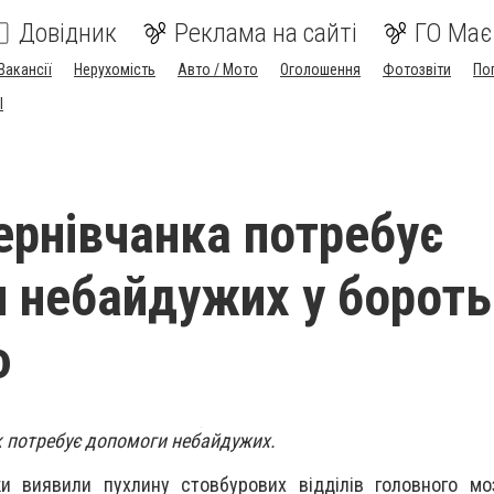
Довідник
Реклама на сайті
ГО Має
Вакансії
Нерухомість
Авто / Мото
Оголошення
Фотозвіти
По
I
чернівчанка потребує
 небайдужих у бороть
ю
ак потребує допомоги небайдужих.
ки виявили пухлину стовбурових відділів головного мо