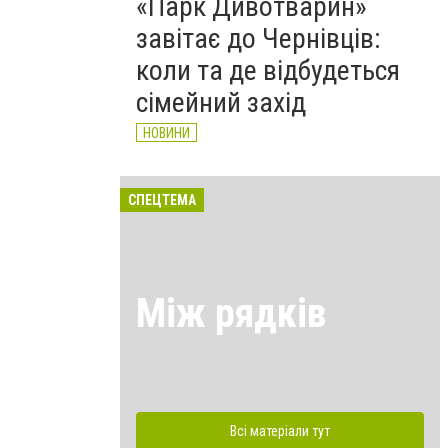
«Парк Дивотварин»
завітає до Чернівців:
коли та де відбудеться
сімейний захід
НОВИНИ
СПЕЦТЕМА
Між рядків
Всі матеріали тут