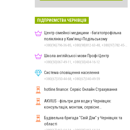
ПІДПРИЄМСТВА ЧЕРНІВЦІВ
Центр сімейної медицини - багатопрофільна
поліклініка у Кам’янці-Подільському
+380(96)796-36-85, +380(98)812-63-48, +380(97)782-45-70
Школа англійської мови Профі-Центр
+380(50)067-49-11, +380(50)434-16-12
Система сповіщення населення
+380(67)350-44-68, +380(67)340-49-59
hotline.finance: Сервіс Онлайн Страхування
AKVIUS - фільтри для води у Чернівцях:
консультація, монтаж, сервісне
обслуговування
Будівельна бригада "Свій Дім" у Чернівцях та
області