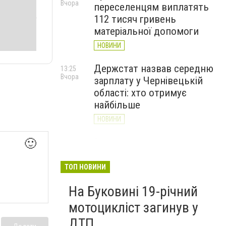
Вчора
переселенцям виплатять
112 тисяч гривень
матеріальної допомоги
НОВИНИ
Держстат назвав середню
13:25
Вчора
зарплату у Чернівецькій
області: хто отримує
найбільше
НОВИНИ
Ветеран у Чернівцях
🙂
12:41
Вчора
отримав мільйонний грант
на виробництво манікюрних
ТОП НОВИНИ
інструментів
На Буковині 19-річний
НОВИНИ
мотоцикліст загинув у
ДТП