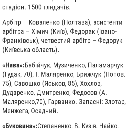
стадіон. 1500 глядачів.
Арбітр – Коваленко (Полтава), асистенти
арбітра – Хімич (Київ), Федорак (Івано-
Франківськ), четвертий арбітр – Федорук
(Київська область).
«Нива»:
Бабійчук, Музиченко, Паламарчук
(Гудак, 70), І. Маляренко, Брижчук (Попов,
75), Савошко (Яськов, 85), Хохлов,
Дударенко, Дмитренко, Федосов (А.
Маляренко,70), Гарванко. Запасні: Злотар,
Менжега, Осадчий.
«Буковина»:
Степаненко, В. Кузів, Найко,