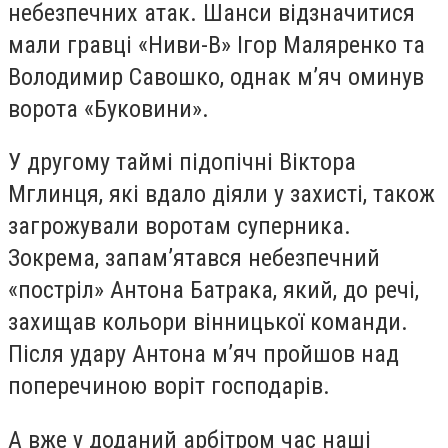
небезпечних атак. Шанси відзначитися
мали гравці «Ниви-В» Ігор Маляренко та
Володимир Савошко, однак м’яч оминув
ворота «Буковини».
У другому таймі підопічні Віктора
Мглинця, які вдало діяли у захисті, також
загрожували воротам суперника.
Зокрема, запам’ятався небезпечний
«постріл» Антона Батрака, який, до речі,
захищав кольори вінницької команди.
Після удару Антона м’яч пройшов над
поперечиною воріт господарів.
А вже у доданий арбітром час наші