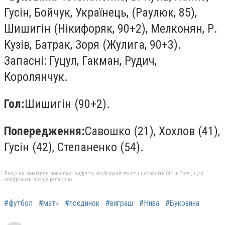
Гусін, Бойчук, Українець, (Раулюк, 85),
Шишигін (Нікифоряк, 90+2), Мелконян, Р.
Кузів, Батрак, Зоря (Жулига, 90+3).
Запасні: Гуцул, Гакман, Рудич,
Королянчук.
Гол:
Шишигін (90+2).
Попередження:
Савошко (21), Хохлов (41),
Гусін (42), Степаненко (54).
Якщо ви помітили помилку, виділіть необхідний текст і натисніть Ctrl + Enter, щоб
повідомити про це редакцію
#футбол
#матч
#поєдинок
#виграш
#Нива
#Буковина