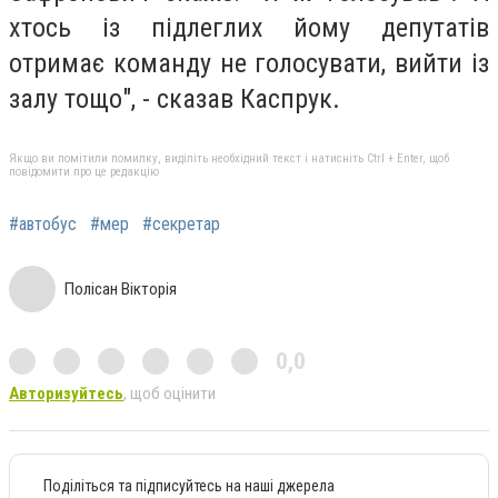
хтось із підлеглих йому депутатів
отримає команду не голосувати, вийти із
залу тощо", - сказав Каспрук.
Якщо ви помітили помилку, виділіть необхідний текст і натисніть Ctrl + Enter, щоб
повідомити про це редакцію
#автобус
#мер
#секретар
Полісан Вікторія
0,0
Авторизуйтесь
, щоб оцінити
Поділіться та підписуйтесь на наші джерела