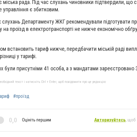
 міська рада. Під час слухань чиновники підтвердили, що с
 управління є збитковим.
их слухань Департаменту ЖКГ рекомендували підготувати п
 на проїзд в електротранспорті не нижче економічно обґр
ом встановить тариф нижче, передбачити міській раді випл
ізниці у тарифі.
х були присутніми 41 особа, а з мандатами зареєстровано 
бхідний текст і натисніть Ctrl + Enter, щоб повідомити про це редакцію
ариф
#проїзд
0,0
Оцініть першим
Авторизуйтесь
, щоб