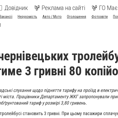
Довідник
Реклама на сайті
ГО Має
Вакансії
Нерухомість
Авто / Мото
Оголошення
Фотозвіти
По
I
 чернівецьких тролейб
име 3 гривні 80 копій
адські слухання щодо підняття тарифу на проїзд в електри
і міста. Працівники Департаменту ЖКГ запропонували при
бґрунтований тариф у розмірі 3,80 гривень.
 тролейбусі становить 3 гривні. При цьому пасажири сплачу