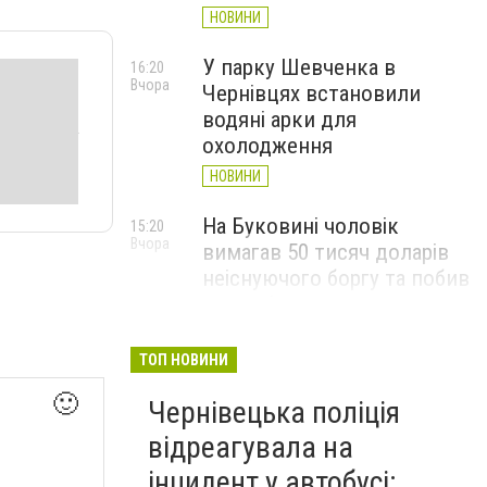
НОВИНИ
У парку Шевченка в
16:20
Вчора
Чернівцях встановили
водяні арки для
охолодження
НОВИНИ
На Буковині чоловік
15:20
Вчора
вимагав 50 тисяч доларів
неіснуючого боргу та побив
потерпілого
НОВИНИ
ТОП НОВИНИ
Пожежа від блискавки,
14:29
🙂
Вчора
Чернівецька поліція
повалене дерево і
порятунок собаки: як
відреагувала на
минула доба для
інцидент у автобусі: