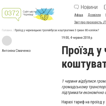
Новини
Афіша
Дозвілля
Звіт про прозорість JT
Головна
Проїзд у чернівецьких тролейбусах коштуватиме 3 гривні 80 копійок?
19:00, 4 червня 2018 р.
Проїзд у
Антоніна Сімаченко
коштуват
1 червня відбулися гром
громадському транспорт
підтримати економічно о
Наразі тариф на проїзд у