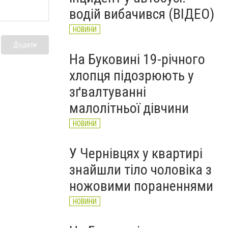
рятувальників Буковини
водій вибачився (ВІДЕО)
НОВИНИ
НОВИНИ
Додати
На Буковині 19-річного
хлопця підозрюють у
зґвалтуванні
малолітньої дівчини
НОВИНИ
У Чернівцях у квартирі
знайшли тіло чоловіка з
ножовими пораненнями
НОВИНИ