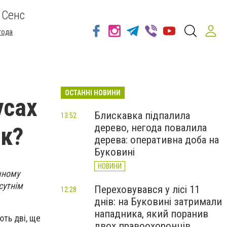
 Сенс
года
ОСТАННІ НОВИНИ
усах
Блискавка підпалила
13:52
дерево, негода повалила
ок?
дерева: оперативна доба на
Буковині
НОВИНИ
чному
сутнім
Переховувався у лісі 11
12:28
днів: на Буковині затримали
нападника, який поранив
ють дві, ще
двох правоохоронців