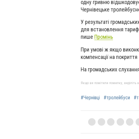
одну гривню відшкодовує
Чернівецьке тролейбусне
У результаті громадськ
для встановлення тарифу
пише
Промінь
При умові ж якщо виконк
компенсації на покриття р
На громадських слухання
Якщо ви помітили помилку, виділіть нео
#Чернівці
#тролейбуси
#т