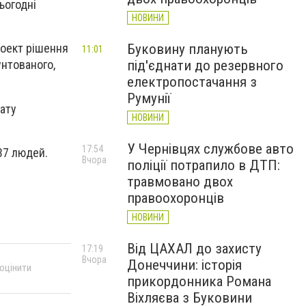
ьогодні
НОВИНИ
Буковину планують
роект рішення
11:01
під'єднати до резервного
унтованого,
електропостачання з
Румунії
ату
НОВИНИ
У Чернівцях службове авто
17:54
37 людей.
Вчора
поліції потрапило в ДТП:
травмовано двох
правоохоронців
НОВИНИ
Від ЦАХАЛ до захисту
17:19
Вчора
Донеччини: історія
 оцінити
прикордонника Романа
Віхляєва з Буковини