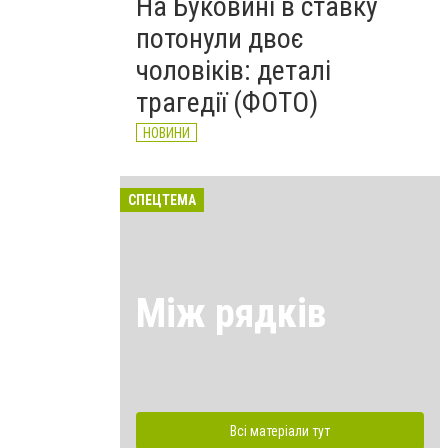
На Буковині в ставку
потонули двоє
чоловіків: деталі
трагедії (ФОТО)
НОВИНИ
СПЕЦТЕМА
Між рядків
Всі матеріали тут