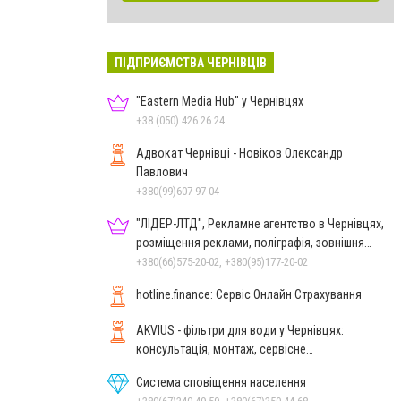
ПІДПРИЄМСТВА ЧЕРНІВЦІВ
"Eastern Media Hub" у Чернівцях
+38 (050) 426 26 24
Адвокат Чернівці - Новіков Олександр
Павлович
+380(99)607-97-04
"ЛІДЕР-ЛТД", Рекламне агентство в Чернівцях,
розміщення реклами, поліграфія, зовнішня
реклама
+380(66)575-20-02, +380(95)177-20-02
hotline.finance: Сервіс Онлайн Страхування
AKVIUS - фільтри для води у Чернівцях:
консультація, монтаж, сервісне
обслуговування
Система сповіщення населення