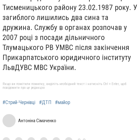
Тисменицького району 23.02.1987 року. У
загиблого лишились два сина та
дружина. Службу в органах розпочав у
2007 році з посади дільничного
Тлумацького РВ УМВС після закінчення
Прикарпатського юридичного інституту
ЛьвДУВС МВС України.
Якщо ви помітили помилку, виділіть необхідний текст і натисніть Ctrl + Enter, щоб
повідомити про це редакцію
#Стрий-Чернівці
#ДТП
#майор
Антоніна Сімаченко