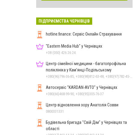
ПІДПРИЄМСТВА ЧЕРНІВЦІВ
hotline.finance: Сервіс Онлайн Страхування
"Eastern Media Hub" у Чернівцях
+38 (050) 426 26 24
Центр сімейної медицини - багатопрофільна
поліклініка у Кам’янці-Подільському
+380(96)796-36-85, +380(98)812-63-48, +380(97)782-45-70
Автосервіс "KARDAN-AVTO" у Чернівцях
+380(66)468-99-90, +380(95)305-76-37
Центр відновлення зору Анатолія Совви
0800331331
Будівельна бригада "Свій Дім" у Чернівцях та
області