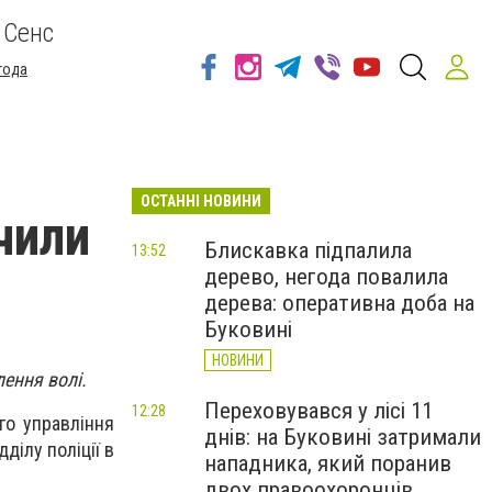
 Сенс
года
ОСТАННІ НОВИНИ
чили
Блискавка підпалила
13:52
дерево, негода повалила
дерева: оперативна доба на
Буковині
НОВИНИ
ення волі.
Переховувався у лісі 11
12:28
ого управління
днів: на Буковині затримали
ділу поліції в
нападника, який поранив
двох правоохоронців