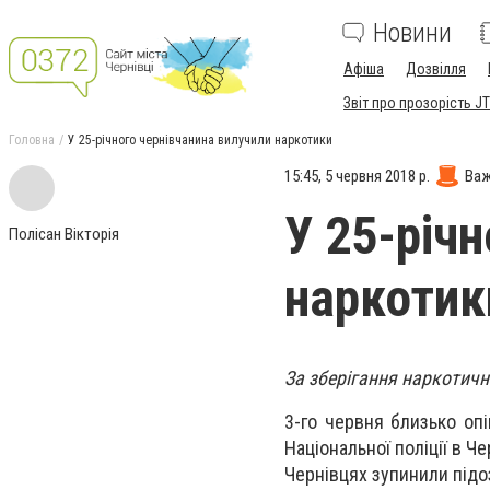
Новини
Афіша
Дозвілля
Звіт про прозорість JT
Головна
У 25-річного чернівчанина вилучили наркотики
15:45, 5 червня 2018 р.
Важ
У 25-річ
Полісан Вікторія
наркотик
За зберігання наркотичн
3-го червня близько опі
Національної поліції в Ч
Чернівцях зупинили підо