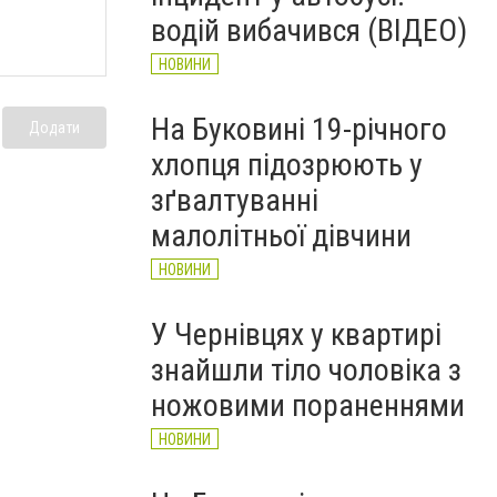
рятувальників Буковини
водій вибачився (ВІДЕО)
НОВИНИ
НОВИНИ
На Буковині 19-річного
Додати
хлопця підозрюють у
зґвалтуванні
малолітньої дівчини
НОВИНИ
У Чернівцях у квартирі
знайшли тіло чоловіка з
ножовими пораненнями
НОВИНИ