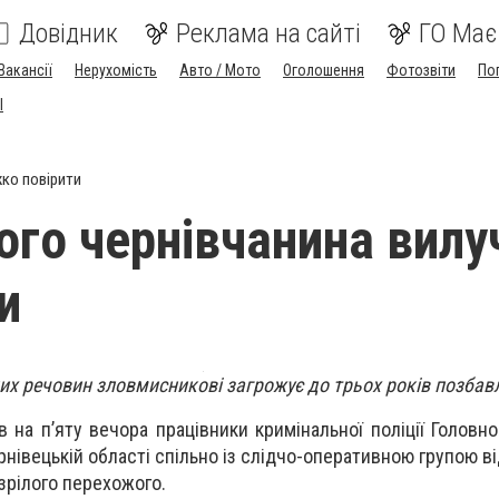
Довідник
Реклама на сайті
ГО Має
Вакансії
Нерухомість
Авто / Мото
Оголошення
Фотозвіти
По
I
ко повірити
ного чернівчанина вилу
и
их речовин зловмисникові загрожує до трьох років позбавл
в на п’яту вечора працівники кримінальної поліції Головн
ернівецькій області спільно із слідчо-оперативною групою від
зрілого перехожого.