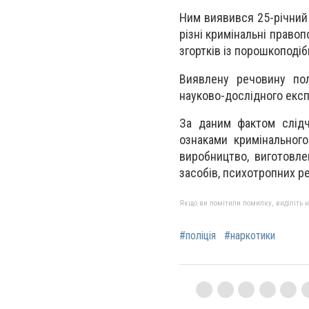
Ним виявився 25-річний 
різні кримінальні право
згортків із порошкоподі
Виявлену речовину пол
науково-дослідного експ
За даним фактом слідч
ознаками кримінальног
виробництво, виготовле
засобів, психотропних ре
Якщо ви помітили помилку, виділіть нео
#поліція
#наркотики