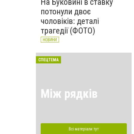
На Буковині в ставку
потонули двоє
чоловіків: деталі
трагедії (ФОТО)
НОВИНИ
СПЕЦТЕМА
Між рядків
Всі матеріали тут