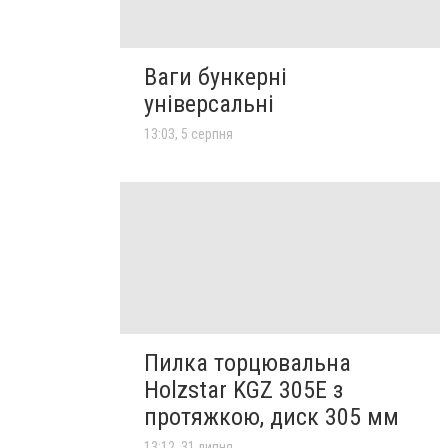
Ваги бункерні
універсальні
13:03, 5 серпня
Пилка торцювальна
Holzstar KGZ 305E з
протяжкою, диск 305 мм
13:12, 31 липня