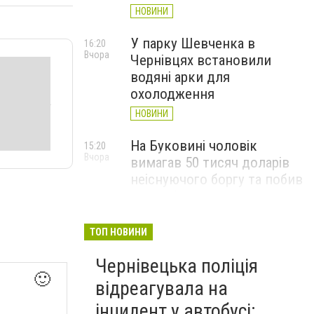
НОВИНИ
У парку Шевченка в
16:20
Вчора
Чернівцях встановили
водяні арки для
охолодження
НОВИНИ
На Буковині чоловік
15:20
Вчора
вимагав 50 тисяч доларів
неіснуючого боргу та побив
потерпілого
НОВИНИ
ТОП НОВИНИ
Пожежа від блискавки,
14:29
Вчора
Чернівецька поліція
повалене дерево і
🙂
порятунок собаки: як
відреагувала на
минула доба для
інцидент у автобусі: