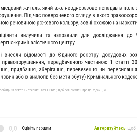
місцевий житель, який вже неодноразово попадав в поле зо
порушення. Під час поверхневого огляду в якого правоохор
бною речовиною рожевого кольору, зовні схожою на наркоти
іціянти вилучили та направили для дослідження до Ч
ертно-криміналістичного центру.
і внесли відомості до Єдиного реєстру досудових розс
о правопорушенння, передбаченого частиною 1 статті 3
ння, придбання, зберігання, перевезення чи пересиланн
човин або їх аналогів без мети збуту) Кримінального кодекс
бхідний текст і натисніть Ctrl + Enter, щоб повідомити про це редакцію
0,0
Оцініть першим
Авторизуйтесь
, щоб