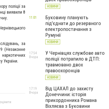
ру поліції за
НОВИНИ
онці виявили 8
Буковину планують
чну.
11:01
під'єднати до резервного
ернівецького
електропостачання з
Румунії
НОВИНИ
лідувань, за
09 (Незаконне
У Чернівцях службове авто
17:54
я наркотичних
Вчора
поліції потрапило в ДТП:
у України.
травмовано двох
правоохоронців
НОВИНИ
Від ЦАХАЛ до захисту
17:19
Вчора
Донеччини: історія
прикордонника Романа
 оцінити
Віхляєва з Буковини