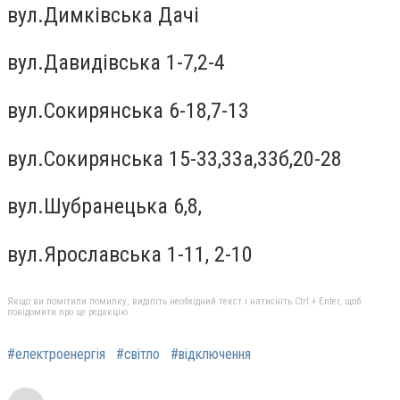
вул.Димківська Дачі
вул.Давидiвська 1-7,2-4
вул.Сокирянська 6-18,7-13
вул.Сокирянська 15-33,33а,33б,20-28
вул.Шубранецька 6,8,
вул.Ярославська 1-11, 2-10
Якщо ви помітили помилку, виділіть необхідний текст і натисніть Ctrl + Enter, щоб
повідомити про це редакцію
#електроенергія
#світло
#відключення