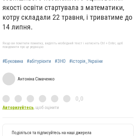
якості освіти стартувала з математики,
котру складали 22 травня, і триватиме до
14 липня.
Якщо ви помітили помилку, виділіть необхідний текст і натисніть Ctrl + Enter, щоб
повідомити про це редакцію
#Буковина
#абітурієнти
#ЗНО
#історія_України
Антоніна Сімаченко
0,0
Авторизуйтесь
, щоб оцінити
Поділіться та підписуйтесь на наші джерела