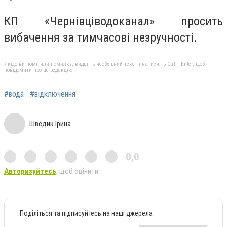
КП «Чернівціводоканал» просить
вибачення за тимчасові незручності.
Якщо ви помітили помилку, виділіть необхідний текст і натисніть Ctrl + Enter, щоб
повідомити про це редакцію
#вода
#відключення
Шведик Ірина
0,0
Авторизуйтесь
, щоб оцінити
Поділіться та підписуйтесь на наші джерела