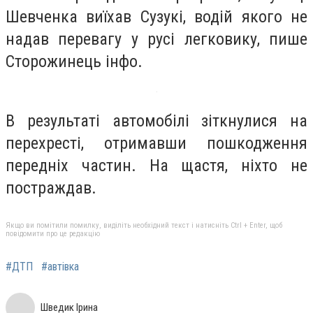
Шевченка виїхав Сузукі, водій якого не
надав перевагу у русі легковику, пише
Сторожинець інфо.
В результаті автомобілі зіткнулися на
перехресті, отримавши пошкодження
передніх частин. На щастя, ніхто не
постраждав.
Якщо ви помітили помилку, виділіть необхідний текст і натисніть Ctrl + Enter, щоб
повідомити про це редакцію
#ДТП
#автівка
Шведик Ірина