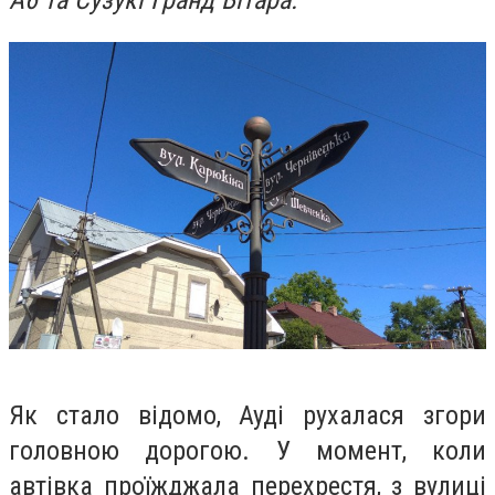
А6 та Сузукі Гранд Вітара.
Як стало відомо, Ауді рухалася згори
головною дорогою. У момент, коли
автівка проїжджала перехрестя, з вулиці