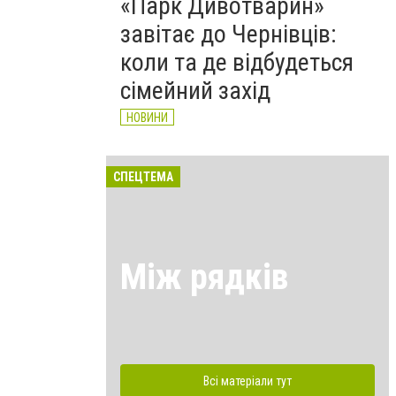
«Парк Дивотварин»
завітає до Чернівців:
коли та де відбудеться
сімейний захід
НОВИНИ
СПЕЦТЕМА
Між рядків
Всі матеріали тут