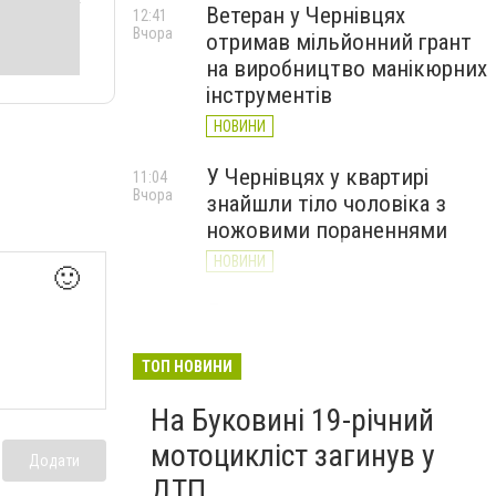
Ветеран у Чернівцях
12:41
Вчора
отримав мільйонний грант
на виробництво манікюрних
інструментів
НОВИНИ
У Чернівцях у квартирі
11:04
Вчора
знайшли тіло чоловіка з
ножовими пораненнями
НОВИНИ
🙂
Дністер стрімко міліє: у
10:31
Вчора
Хотині попереджають про
критичну ситуацію з водою
ТОП НОВИНИ
(ФОТО)
На Буковині 19-річний
НОВИНИ
мотоцикліст загинув у
Додати
ДТП