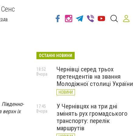
 Сенс
года
ОСТАННІ НОВИНИ
Чернівці серед трьох
18:52
Вчора
претендентів на звання
Молодіжної столиці України
НОВИНИ
 Південно-
У Чернівцях на три дні
17:45
 верхн іх
Вчора
змінять рух громадського
транспорту: перелік
маршрутів