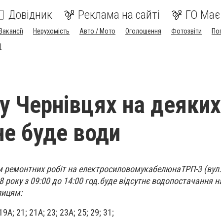
Довідник
Реклама на сайті
ГО Має
Вакансії
Нерухомість
Авто / Мото
Оголошення
Фотозвіти
По
I
 у Чернівцях на деяких
не буде води
ям ремонтних робіт на електросиловомукабелюнаТРП-3 (вул.
8 року з 09:00 до 14:00 год.буде відсутнє водопостачання на
лицям:
9А; 21; 21А; 23; 23А; 25; 29; 31;