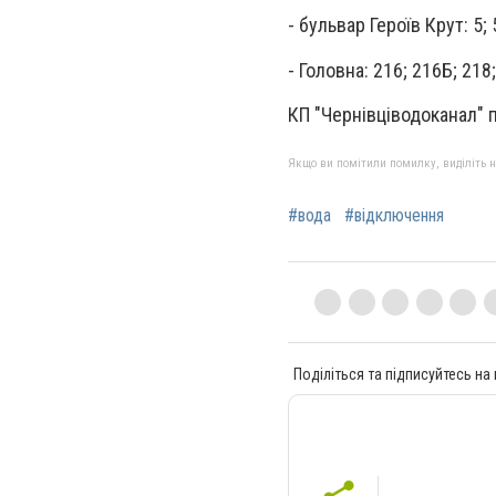
- бульвар Героїв Крут: 5; 5А
- Головна: 216; 216Б; 218;
КП "Чернівціводоканал" 
Якщо ви помітили помилку, виділіть нео
#вода
#відключення
Поділіться та підписуйтесь на