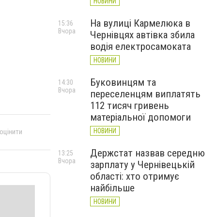
НОВИНИ
На вулиці Кармелюка в
15:36
Вчора
Чернівцях автівка збила
водія електросамоката
НОВИНИ
Буковинцям та
14:30
Вчора
переселенцям виплатять
112 тисяч гривень
матеріальної допомоги
НОВИНИ
 оцінити
Держстат назвав середню
13:25
Вчора
зарплату у Чернівецькій
області: хто отримує
найбільше
НОВИНИ