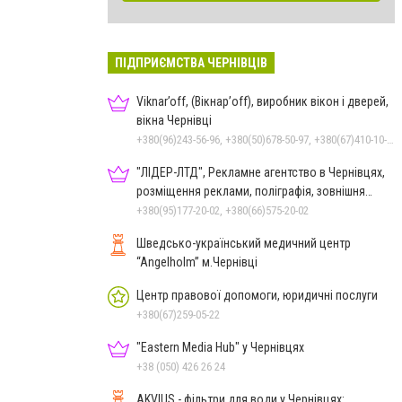
ПІДПРИЄМСТВА ЧЕРНІВЦІВ
Viknar’off, (Вікнар’off), виробник вікон і дверей,
вікна Чернівці
+380(96)243-56-96, +380(50)678-50-97, +380(67)410-10-74, +380(50)410-10-78
"ЛІДЕР-ЛТД", Рекламне агентство в Чернівцях,
розміщення реклами, поліграфія, зовнішня
реклама
+380(95)177-20-02, +380(66)575-20-02
Шведсько-український медичний центр
“Angelholm” м.Чернівці
Центр правової допомоги, юридичні послуги
+380(67)259-05-22
"Eastern Media Hub" у Чернівцях
+38 (050) 426 26 24
AKVIUS - фільтри для води у Чернівцях: