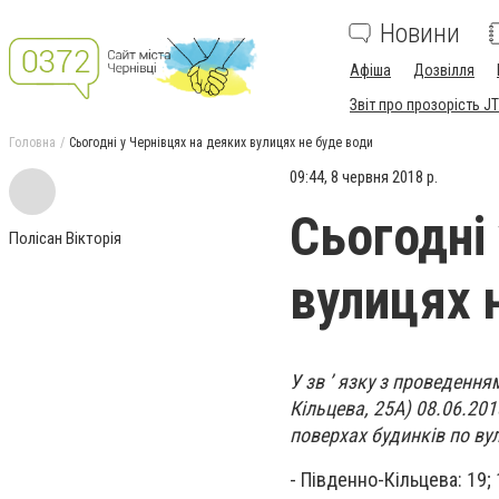
Новини
Афіша
Дозвілля
Звіт про прозорість JT
Головна
Сьогодні у Чернівцях на деяких вулицях не буде води
09:44, 8 червня 2018 р.
Сьогодні
Полісан Вікторія
вулицях 
У зв ’ язку з проведенн
Кільцева, 25А) 08.06.201
поверхах будинків по ву
- Південно-Кільцева: 19; 1