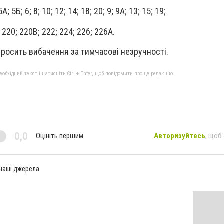
; 5Б; 6; 8; 10; 12; 14; 18; 20; 9; 9А; 13; 15; 19;
 220; 220В; 222; 224; 226; 226А.
просить вибачення за тимчасові незручності.
бхідний текст і натисніть Ctrl + Enter, щоб повідомити про це редакцію
0,0
Оцініть першим
Авторизуйтесь
, щоб
 наші джерела