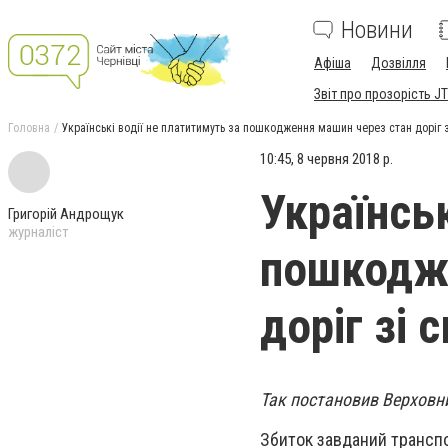
Новини
Афіша
Дозвілля
Звіт про прозорість JT
Головна
Українські водії не платитимуть за пошкодження машин через стан доріг з
10:45, 8 червня 2018 р.
Українськ
Григорій Андрощук
журналіст
пошкодже
доріг зі 
Так постановив Верховни
Збиток завданий транспо