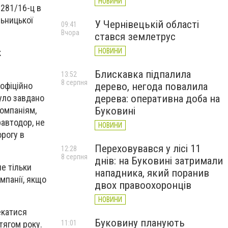
НОВИНИ
1281/16-ц в
льницької
У Чернівецькій області
09:41
Вчора
стався землетрус
НОВИНИ
к
Блискавка підпалила
13:52
8 серпня
 офіційно
дерево, негода повалила
було завдано
дерева: оперативна доба на
омпаніям,
Буковині
равтодор, не
НОВИНИ
орогу в
Переховувався у лісі 11
12:28
8 серпня
днів: на Буковині затримали
не тільки
нападника, який поранив
омпанії, якщо
двох правоохоронців
НОВИНИ
екатися
Буковину планують
тягом року.
11:01