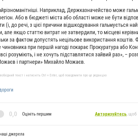
айрізноманітніші. Наприклад, Держказначейство може галь
регіон. Або в бюджеті міста або області може не бути відпов
ти (і, до речі, з цієї причини відшкодування гальмується на
и, але якщо статтю витрат не затвердили, то місцеві керів
льки за фактом допустять нецільове використання коштів. 
е чиновника при першій нагоді покарає Прокуратура або Ко
 всі розуміють, і не хочуть підставлятися зайвий раз», – роз
ожаєв і партнери» Михайло Можаєв.
бхідний текст і натисніть Ctrl + Enter, щоб повідомити про це редакцію
дороги
0,0
Оцініть першим
Авторизуйтесь
, щоб
 наші джерела