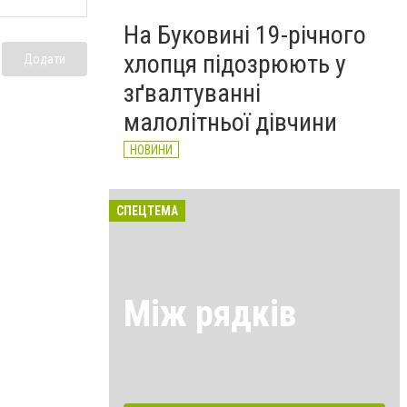
На Буковині 19-річного
хлопця підозрюють у
Додати
зґвалтуванні
малолітньої дівчини
НОВИНИ
СПЕЦТЕМА
Між рядків