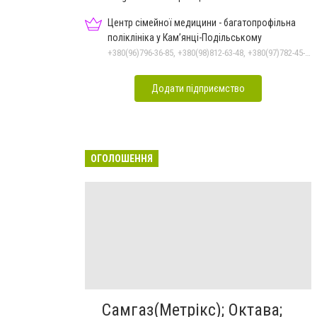
Центр сімейної медицини - багатопрофільна
поліклініка у Кам’янці-Подільському
+380(96)796-36-85, +380(98)812-63-48, +380(97)782-45-70
Додати підприємство
ОГОЛОШЕННЯ
Самгаз(Метрікс); Октава;