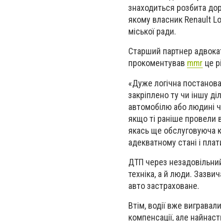
знаходиться розбита дор
якому власник Renault L
міської ради.
Старший партнер адвокат
прокоментував
mmr
це р
«Дуже логічна постанова,
закріплено ту чи іншу ді
автомобілю або людині ч
якщо ті раніше провели 
якась ще обслуговуюча к
адекватному стані і плат
ДТП через незадовільний 
техніка, а й люди. Зазви
авто застраховане.
Втім, водії вже вигравал
компенсації, але найнас