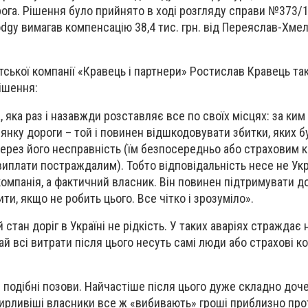
ога. Рішення було прийнято в ході розгляду справи №373/
odgy вимагав компенсацію 38,4 тис. грн. від Переяслав-Хме
ської компанії «Кравець і партнери» Ростислав Кравець та
ішення:
 яка раз і назавжди розставляє все по своїх місцях: за ким
лянку дороги – той і повинен відшкодовувати збитки, яких 
ерез його несправність (їм безпосередньо або страховим к
виплати постраждалим). Тобто відповідальність несе не Ук
омпанія, а фактичний власник. Він повинен підтримувати д
ити, якщо не робить цього. Все чітко і зрозуміло».
стан доріг в Україні не рідкість. У таких аваріях страждає 
чай всі витрати після цього несуть самі люди або страхові к
и подібні позови. Найчастіше після цього дуже складно доч
тирливіші власники все ж «вибивають» гроші приблизно про