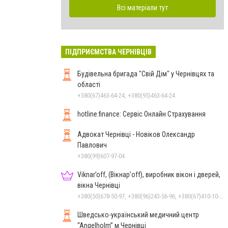
Всі матеріали тут
ПІДПРИЄМСТВА ЧЕРНІВЦІВ
Будівельна бригада "Свій Дім" у Чернівцях та
області
+380(67)463-64-24, +380(95)463-64-24
hotline.finance: Сервіс Онлайн Страхування
Адвокат Чернівці - Новіков Олександр
Павлович
+380(99)607-97-04
Viknar’off, (Вікнар’off), виробник вікон і дверей,
вікна Чернівці
+380(50)678-50-97, +380(96)243-56-96, +380(67)410-10-74, +380(50)410-10-78
Шведсько-український медичний центр
“Angelholm” м.Чернівці