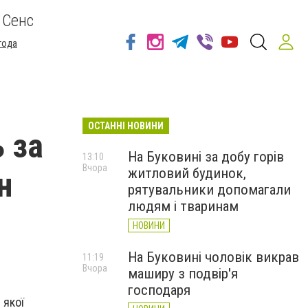
 Сенс
года
ОСТАННІ НОВИНИ
ь за
На Буковині за добу горів
13:10
Вчора
житловий будинок,
н
рятувальники допомагали
людям і тваринам
НОВИНИ
На Буковині чоловік викрав
11:19
Вчора
маширу з подвір'я
господаря
 якої