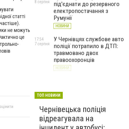
8 серпня
під'єднати до резервного
мувати
електропостачання з
ідної статті
Румунії
йчастіше).
НОВИНИ
ники не можуть
Фактично це
У Чернівцях службове авто
17:54
нтрольно-
7 серпня
поліції потрапило в ДТП:
повів
травмовано двох
правоохоронців
НОВИНИ
Від ЦАХАЛ до захисту
17:19
7 серпня
Донеччини: історія
прикордонника Романа
ТОП НОВИНИ
Віхляєва з Буковини
 оцінити
Чернівецька поліція
НОВИНИ
відреагувала на
інцидент у автобусі: