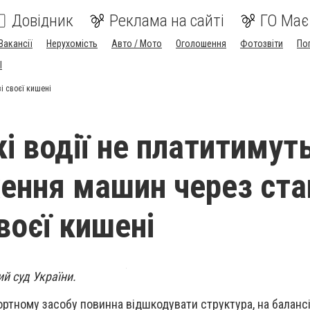
Довідник
Реклама на сайті
ГО Має
Вакансії
Нерухомість
Авто / Мото
Оголошення
Фотозвіти
По
I
і своєї кишені
і водії не платитимут
ння машин через ста
своєї кишені
й суд України.
ртному засобу повинна відшкодувати структура, на балансі