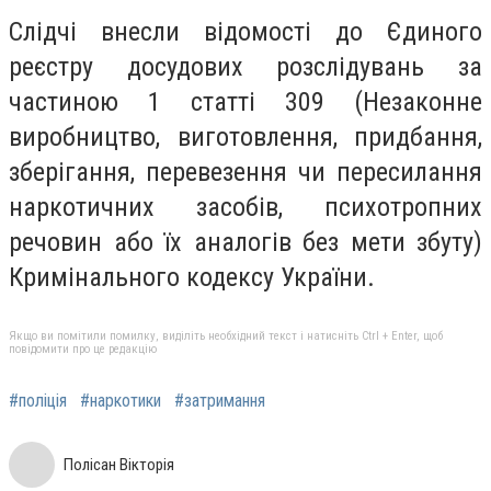
Слідчі внесли відомості до Єдиного
реєстру досудових розслідувань за
частиною 1 статті 309 (Незаконне
виробництво, виготовлення, придбання,
зберігання, перевезення чи пересилання
наркотичних засобів, психотропних
речовин або їх аналогів без мети збуту)
Кримінального кодексу України.
Якщо ви помітили помилку, виділіть необхідний текст і натисніть Ctrl + Enter, щоб
повідомити про це редакцію
#поліція
#наркотики
#затримання
Полісан Вікторія