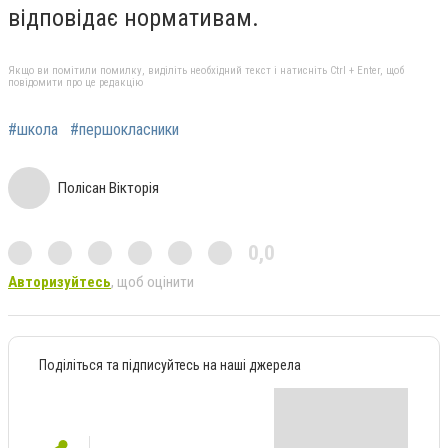
відповідає нормативам.
Якщо ви помітили помилку, виділіть необхідний текст і натисніть Ctrl + Enter, щоб
повідомити про це редакцію
#школа
#першокласники
Полісан Вікторія
0,0
Авторизуйтесь
, щоб оцінити
Поділіться та підписуйтесь на наші джерела