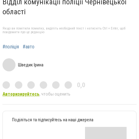
Відділ комунікації поліції Чернівецької
області
Якщо ви помітили помилку, виділіть необхідний текст і натисніть Ctrl + Enter, щоб
повідомити про це редакцію
#поліція
#авто
Шведик Ірина
0,0
Авторизируйтесь
, чтобы оценить
Поділіться та підписуйтесь на наші джерела