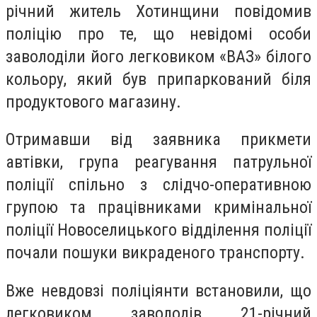
річний житель Хотинщини повідомив
поліцію про те, що невідомі особи
заволоділи його легковиком «ВАЗ» білого
кольору, який був припаркований біля
продуктового магазину.
Отримавши від заявника прикмети
автівки, група реагування патрульної
поліції спільно з слідчо-оперативною
групою та працівниками кримінальної
поліції Новоселицького відділення поліції
почали пошуки викраденого транспорту.
Вже невдовзі поліціянти встановили, що
легковиком заволодів 21-річний