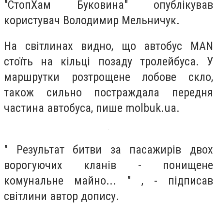
"СтопХам Буковина" опублікував
користувач Володимир Мельничук.
На світлинах видно, що автобус MAN
стоїть на кільці позаду тролейбуса. У
маршрутки розтрощене лобове скло,
також сильно постраждала передня
частина автобуса, пише molbuk.ua.
" Результат битви за пасажирів двох
ворогуючих кланів - понищене
комунальне майно... " , - підписав
світлини автор допису.