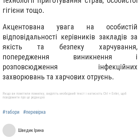
технології приготування страв, особистої
гігієни тощо.
Акцентована увага на особистій
відповідальності керівників закладів за
якість та безпеку харчування,
попередження виникнення і
розповсюдження інфекційних
захворювань та харчових отруєнь.
Якщо ви помітили помилку, виділіть необхідний текст і натисніть Ctrl + Enter, щоб
повідомити про це редакцію
#табори
#перевірка
Шведик Ірина