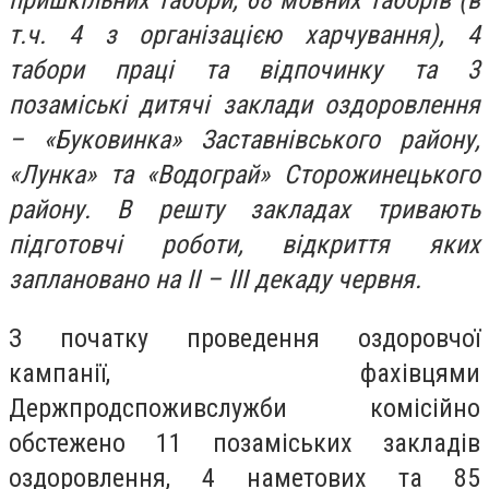
пришкільних табори, 68 мовних таборів (в
т.ч. 4 з організацією харчування), 4
табори праці та відпочинку та 3
позаміські дитячі заклади оздоровлення
– «Буковинка» Заставнівського району,
«Лунка» та «Водограй» Сторожинецького
району. В решту закладах тривають
підготовчі роботи, відкриття яких
заплановано на II – III декаду червня.
З початку проведення оздоровчої
кампанії, фахівцями
Держпродспоживслужби комісійно
обстежено 11 позаміських закладів
оздоровлення, 4 наметових та 85