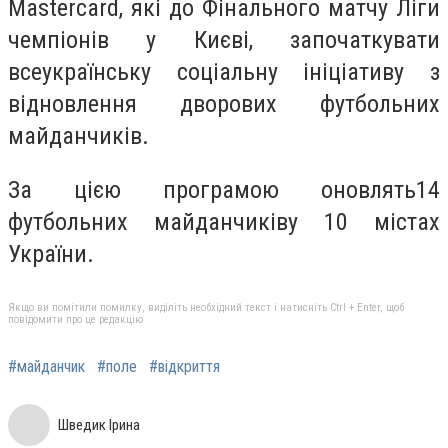
Mastercard, які до Фінального матчу Ліги
чемпіонів у Києві, започаткувати
всеукраїнську соціальну ініціативу з
відновлення дворових футбольних
майданчиків.
За цією програмою оновлять14
футбольних майданчиківу 10 містах
України.
Якщо ви помітили помилку, виділіть необхідний текст і натисніть Ctrl + Enter, щоб
повідомити про це редакцію
#майданчик
#поле
#відкриття
Шведик Ірина