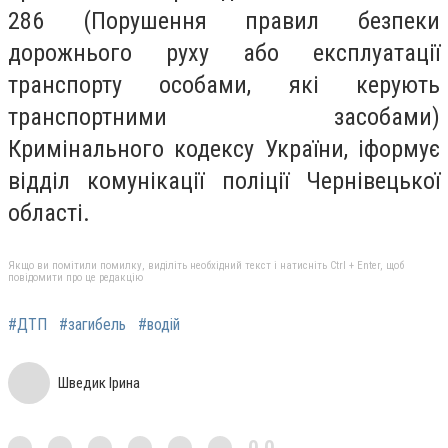
286 (Порушення правил безпеки
дорожнього руху або експлуатації
транспорту особами, які керують
транспортними засобами)
Кримінального кодексу України, іформує
відділ комунікації поліції Чернівецької
області.
Якщо ви помітили помилку, виділіть необхідний текст і натисніть Ctrl + Enter, щоб
повідомити про це редакцію
#ДТП
#загибель
#водій
Шведик Ірина