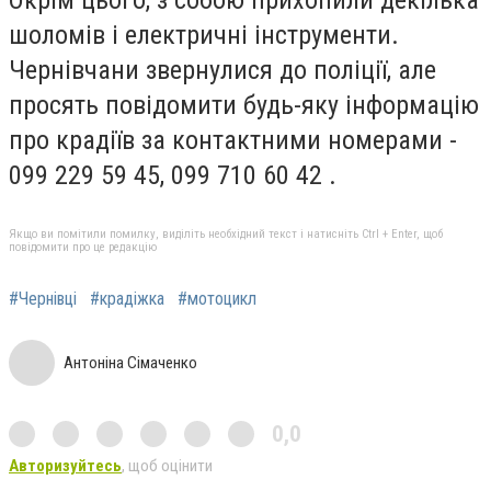
Окрім цього, з собою прихопили декілька
шоломів і електричні інструменти.
Чернівчани звернулися до поліції, але
просять повідомити будь-яку інформацію
про крадіїв за контактними номерами -
099 229 59 45, 099 710 60 42 .
Якщо ви помітили помилку, виділіть необхідний текст і натисніть Ctrl + Enter, щоб
повідомити про це редакцію
#Чернівці
#крадіжка
#мотоцикл
Антоніна Сімаченко
0,0
Авторизуйтесь
, щоб оцінити