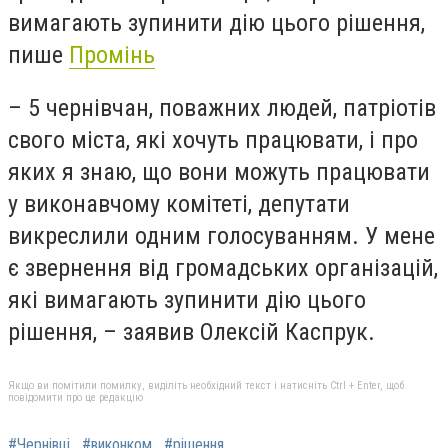
вимагають зупинити дію цього рішення,
пише
Промінь
– 5 чернівчан, поважних людей, патріотів
свого міста, які хочуть працювати, і про
яких я знаю, що вони можуть працювати
у виконавчому комітеті, депутати
викреслили одним голосуванням. У мене
є звернення від громадських організацій,
які вимагають зупинити дію цього
рішення, – заявив Олексій Каспрук.
Якщо ви помітили помилку, виділіть необхідний текст і натисніть Ctrl + Enter, щоб
повідомити про це редакцію
#Чернівці
#виконком
#рішення