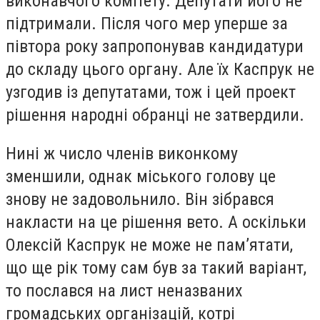
виконавчого комітету. Депутати його не
підтримали. Після чого мер уперше за
півтора року запропонував кандидатури
до складу цього органу. Але їх Каспрук не
узгодив із депутатами, тож і цей проект
рішення народні обранці не затвердили.
Нині ж число членів виконкому
зменшили, однак міського голову це
знову не задовольнило. Він зібрався
накласти на це рішення вето. А оскільки
Олексій Каспрук не може не пам’ятати,
що ще рік тому сам був за такий варіант,
то послався на лист неназваних
громадських організацій, котрі