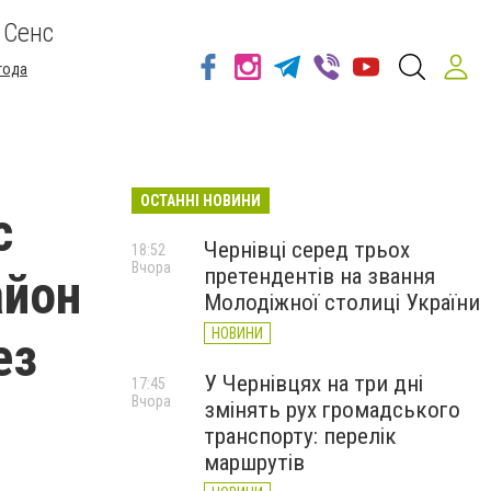
 Сенс
года
ОСТАННІ НОВИНИ
с
Чернівці серед трьох
18:52
Вчора
претендентів на звання
айон
Молодіжної столиці України
НОВИНИ
ез
У Чернівцях на три дні
17:45
Вчора
змінять рух громадського
транспорту: перелік
маршрутів