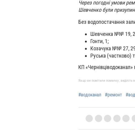
Через погодні умови ремо
Шевченко були призупине
Без водопостачання зал
Шевченка №№ 19, 23, 
Гонти, 1;
Козачука №№ 27, 29,
Руська (частково) т
КП «Чернівціводоканал» 
Якщо ви помітили помилку, виділіть нео
#водоканал
#ремонт
#во