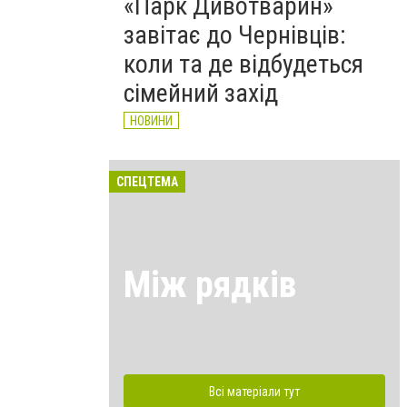
«Парк Дивотварин»
завітає до Чернівців:
коли та де відбудеться
сімейний захід
НОВИНИ
СПЕЦТЕМА
Між рядків
Всі матеріали тут