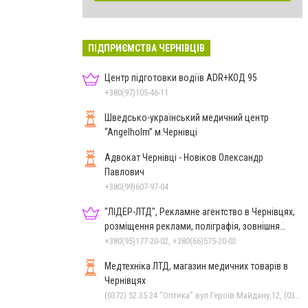
ПІДПРИЄМСТВА ЧЕРНІВЦІВ
Центр підготовки водіїв ADR+КОД 95
+380(97)105-46-11
Шведсько-український медичний центр
“Angelholm” м.Чернівці
Адвокат Чернівці - Новіков Олександр
Павлович
+380(99)607-97-04
"ЛІДЕР-ЛТД", Рекламне агентство в Чернівцях,
розміщення реклами, поліграфія, зовнішня
реклама
+380(95)177-20-02, +380(66)575-20-02
Медтехніка ЛТД, магазин медичних товарів в
Чернівцях
(0372) 52 35 24 "Оптика" вул.Героїв Майдану,12, (0372) 52 01 48 "Оптика" вул. Головна,29, (0372) 52 54 50 "Медтехніка" вул.Головна,16, (050) 399 21 11 торговий зал по вул.Героїв Майдану, (0372) 55-56-16