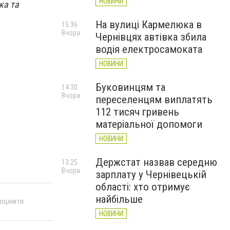
НОВИНИ
ка та
На вулиці Кармелюка в
15:36
Вчора
Чернівцях автівка збила
водія електросамоката
НОВИНИ
Буковинцям та
14:30
Вчора
переселенцям виплатять
112 тисяч гривень
матеріальної допомоги
НОВИНИ
Держстат назвав середню
13:25
Вчора
зарплату у Чернівецькій
області: хто отримує
найбільше
 оцінити
НОВИНИ