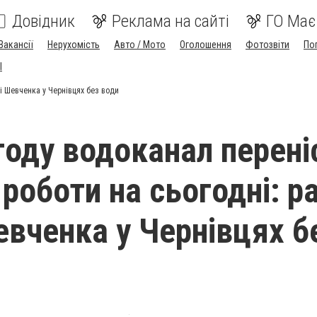
Довідник
Реклама на сайті
ГО Має
Вакансії
Нерухомість
Авто / Мото
Оголошення
Фотозвіти
По
I
і Шевченка у Чернівцях без води
году водоканал перені
роботи на сьогодні: р
евченка у Чернівцях б