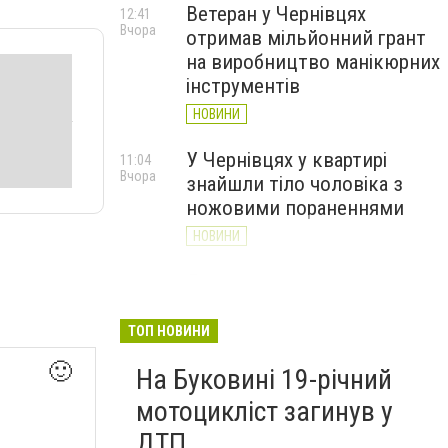
Ветеран у Чернівцях
12:41
Вчора
отримав мільйонний грант
на виробництво манікюрних
інструментів
НОВИНИ
У Чернівцях у квартирі
11:04
Вчора
знайшли тіло чоловіка з
ножовими пораненнями
НОВИНИ
Дністер стрімко міліє: у
10:31
Вчора
Хотині попереджають про
критичну ситуацію з водою
ТОП НОВИНИ
(ФОТО)
🙂
На Буковині 19-річний
НОВИНИ
мотоцикліст загинув у
ДТП