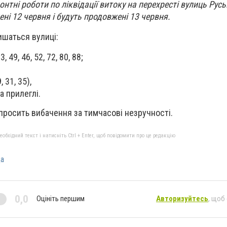
нтні роботи по ліквідації витоку на перехресті вулиць Русь
ні 12 червня і будуть продовжені 13 червня.
ишаться вулиці:
49, 46, 52, 72, 80, 88;
 31, 35),
а прилеглі.
просить вибачення за тимчасові незручності.
бхідний текст і натисніть Ctrl + Enter, щоб повідомити про це редакцію
да
0,0
Оцініть першим
Авторизуйтесь
, щоб