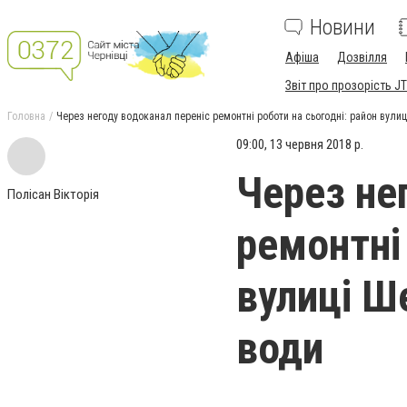
Новини
Афіша
Дозвілля
Звіт про прозорість JT
Головна
Через негоду водоканал переніс ремонтні роботи на сьогодні: район вулиц
09:00, 13 червня 2018 р.
Через не
Полісан Вікторія
ремонтні 
вулиці Ш
води