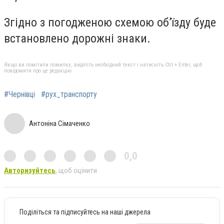
Згідно з погодженою схемою об’їзду буде
встановлено дорожні знаки.
Якщо ви помітили помилку, виділіть необхідний текст і натисніть Ctrl + Enter, щоб
повідомити про це редакцію
#Чернівці
#рух_транспорту
Антоніна Сімаченко
0,0
Авторизуйтесь
, щоб оцінити
Поділіться та підписуйтесь на наші джерела