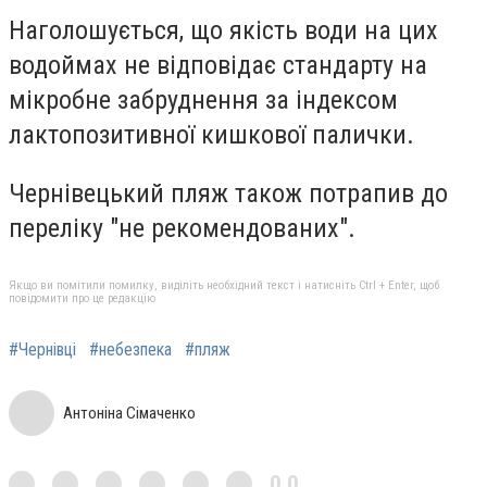
Наголошується, що якість води на цих
водоймах не відповідає стандарту на
мікробне забруднення за індексом
лактопозитивної кишкової палички.
Чернівецький пляж також потрапив до
переліку "не рекомендованих".
Якщо ви помітили помилку, виділіть необхідний текст і натисніть Ctrl + Enter, щоб
повідомити про це редакцію
#Чернівці
#небезпека
#пляж
Антоніна Сімаченко
0,0