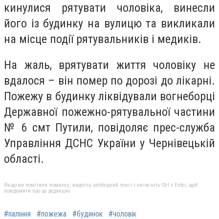
кинулися рятувати чоловіка, винесли
його із будинку на вулицю та викликали
на місце події рятувальників і медиків.
На жаль, врятувати життя чоловіку не
вдалося – він помер по дорозі до лікарні.
Пожежу в будинку ліквідували вогнеборці
Державної пожежно-рятувальної частини
№ 6 смт Путили, повідоляє прес-служба
Управління ДСНС України у Чернівецькій
області.
Якщо ви помітили помилку, виділіть необхідний текст і натисніть Ctrl + Enter, щоб
повідомити про це редакцію
#паління
#пожежа
#будинок
#чоловік