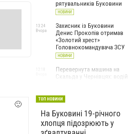
рятувальників Буковини
НОВИНИ
Захисник із Буковини
13:24
Вчора
Денис Прокопів отримав
«Золотий хрест»
Головнокомандувача ЗСУ
НОВИНИ
Перевернута машина на
12:18
Вчора
Скальда у Чернівцях: водій
був нетверезий
НОВИНИ
ТОП НОВИНИ
🙂
6 серпня у Чернівцях
11:19
Вчора
На Буковині 19-річного
зафіксували новий
історичний температурний
хлопця підозрюють у
максимум
зґвалтуванні