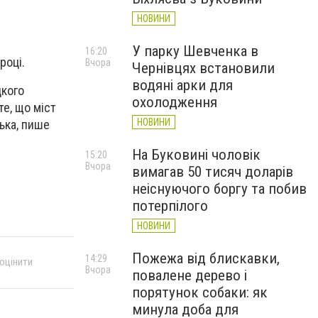
НОВИНИ
У парку Шевченка в
16:20
році.
Вчора
Чернівцях встановили
водяні арки для
дкого
охолодження
е, що міст
НОВИНИ
ька, пише
На Буковині чоловік
15:20
Вчора
вимагав 50 тисяч доларів
неіснуючого боргу та побив
потерпілого
НОВИНИ
Пожежа від блискавки,
14:29
 оцінити
Вчора
повалене дерево і
порятунок собаки: як
минула доба для