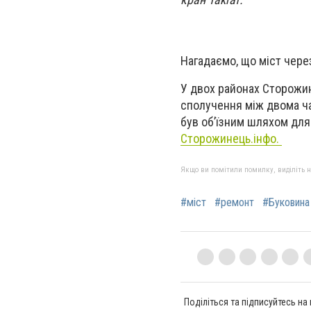
Нагадаємо, що міст через
У двох районах Сторожинц
сполучення між двома ча
був об’їзним шляхом для
Сторожинець.інфо.
Якщо ви помітили помилку, виділіть нео
#міст
#ремонт
#Буковина
Поділіться та підписуйтесь на