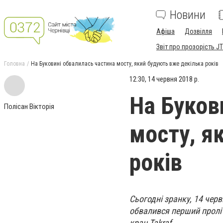
Новини
Афіша
Дозвілля
Звіт про прозорість JT
Головна
На Буковині обвалилась частина мосту, який будують вже декілька років
12:30, 14 червня 2018 р.
На Буков
Полісан Вікторія
мосту, я
років
Сьогодні зранку, 14 черв
обвалився перший проліт
кран Takraf.