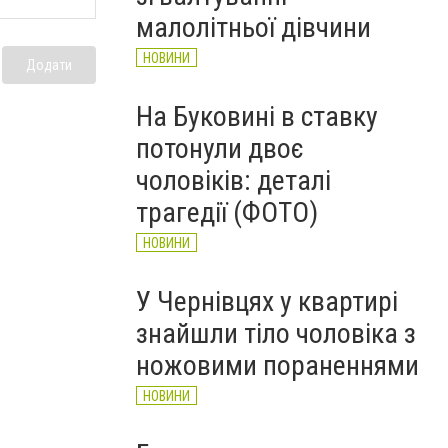
НОВИНИ
малолітньої дівчини
НОВИНИ
Додати
На Буковині в ставку
потонули двоє
чоловіків: деталі
трагедії (ФОТО)
НОВИНИ
У Чернівцях у квартирі
знайшли тіло чоловіка з
ножовими пораненнями
НОВИНИ