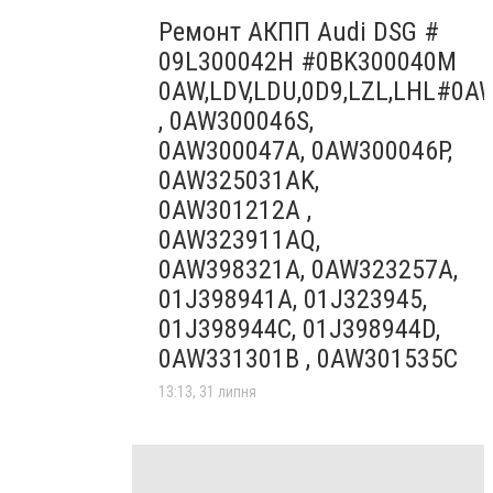
Ремонт АКПП Audi DSG #
09L300042H #0BK300040M
0AW,LDV,LDU,0D9,LZL,LHL#0A
, 0AW300046S,
0AW300047A, 0AW300046P,
0AW325031AK,
0AW301212A ,
0AW323911AQ,
0AW398321A, 0AW323257A,
01J398941A, 01J323945,
01J398944C, 01J398944D,
0AW331301B , 0AW301535C
13:13, 31 липня