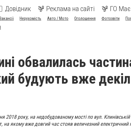
Довідник
Реклама на сайті
ГО Має
Вакансії
Нерухомість
Авто / Мото
Оголошення
Фотозвіти
По
I
ині обвалилась частин
кий будують вже декі
ня 2018 року, на недобудованому мості по вул. Клинівській
, на якому вже довгий час стояв величезний електричний 