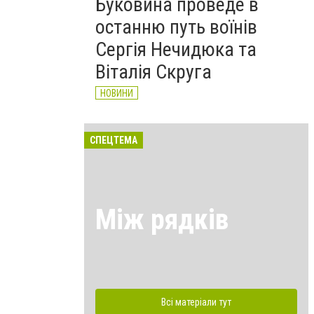
Буковина проведе в
останню путь воїнів
Сергія Нечидюка та
Віталія Скруга
НОВИНИ
СПЕЦТЕМА
Між рядків
Всі матеріали тут