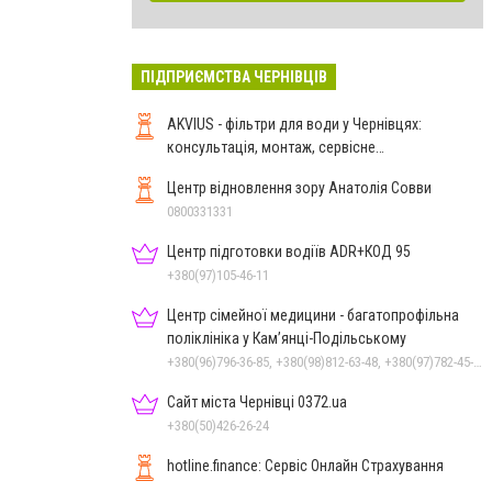
ПІДПРИЄМСТВА ЧЕРНІВЦІВ
AKVIUS - фільтри для води у Чернівцях:
консультація, монтаж, сервісне
обслуговування
Центр відновлення зору Анатолія Совви
0800331331
Центр підготовки водіїв ADR+КОД 95
+380(97)105-46-11
Центр сімейної медицини - багатопрофільна
поліклініка у Кам’янці-Подільському
+380(96)796-36-85, +380(98)812-63-48, +380(97)782-45-70
Сайт міста Чернівці 0372.ua
+380(50)426-26-24
hotline.finance: Сервіс Онлайн Страхування