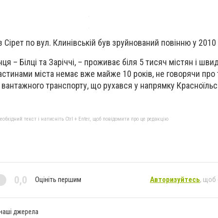
 Сірет по вул. Клинівській був зруйнований повінню у 2010 
я – Білці та Заріччі, – проживає біля 5 тисяч містян і шви
стинами міста немає вже майже 10 років, не говорячи про т
 вантажного транспорту, що рухався у напрямку Красноїльс
бхідний текст і натисніть Ctrl + Enter, щоб повідомити про це редакцію
0,0
Оцініть першим
Авторизуйтесь
, щоб
 наші джерела