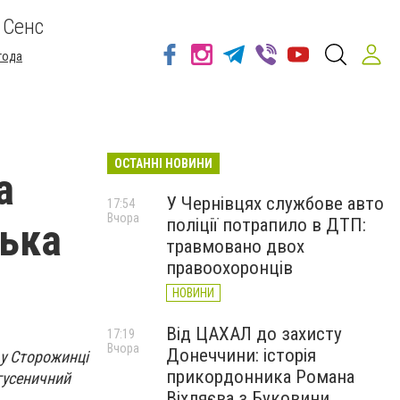
 Сенс
года
ОСТАННІ НОВИНИ
а
У Чернівцях службове авто
17:54
Вчора
поліції потрапило в ДТП:
лька
травмовано двох
правоохоронців
НОВИНИ
Від ЦАХАЛ до захисту
17:19
Вчора
Донеччини: історія
 у Сторожинці
прикордонника Романа
гусеничний
Віхляєва з Буковини