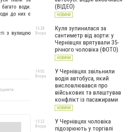
(ВІДЕО)
багато води.
води до них є
НОВИНИ
Куля зупинилася за
15:28
ті з вулицею
Вчора
сантиметр від аорти: у
Чернівцях врятували 35-
річного чоловіка (ФОТО)
НОВИНИ
У Чернівцях звільнили
14:05
Вчора
водія автобуса, який
висловлювався про
 оцінити
військових та влаштував
конфлікт із пасажирами
НОВИНИ
У Чернівцях чоловіка
13:22
Вчора
підозрюють у торгівлі