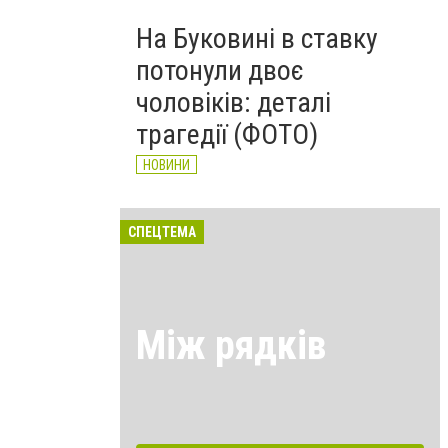
На Буковині в ставку
потонули двоє
чоловіків: деталі
трагедії (ФОТО)
НОВИНИ
СПЕЦТЕМА
Між рядків