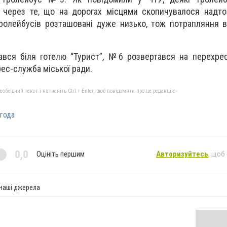
через те, що на дорогах місцями скопичувалося надто 
ролейбусів розташовані дуже низько, тож потрапляння 
вся біля готелю “Турист”, №6 розвертався на перехрес
ес-служба міської ради.
бхідний текст і натисніть Ctrl + Enter, щоб повідомити про це редакцію
года
0,0
Оцініть першим
Авторизуйтесь
, щоб
 наші джерела