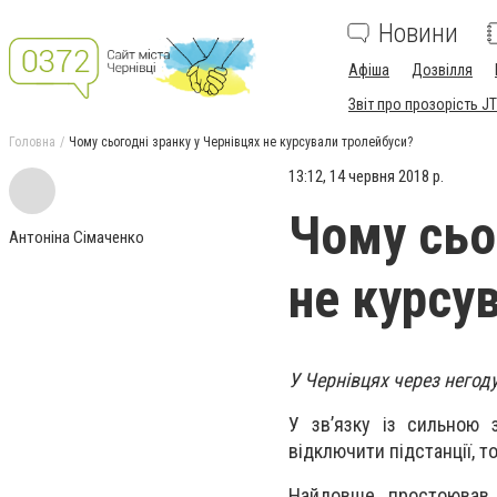
Новини
Афіша
Дозвілля
Звіт про прозорість JT
Головна
Чому сьогодні зранку у Чернівцях не курсували тролейбуси?
13:12, 14 червня 2018 р.
Чому сьо
Антоніна Сімаченко
не курсу
У Чернівцях через негоду
У зв’язку із сильною 
відключити підстанції, т
Найдовше простоював 