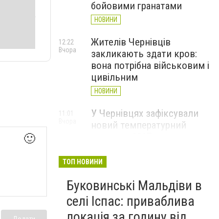
бойовими гранатами
НОВИНИ
Жителів Чернівців
12:22
Вчора
закликають здати кров:
вона потрібна військовим і
цивільним
НОВИНИ
У Чернівцях зафіксували
11:01
Вчора
новий температурний
рекорд з 2017 року
🙂
НОВИНИ
ТОП НОВИНИ
Через спеку у Чернівецькій
10:06
Вчора
Буковинські Мальдіви в
області обмежили рух
великовагового транспорту
селі Іспас: приваблива
НОВИНИ
локація за годину від
Додати