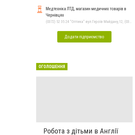
обслуговування
Медтехніка ЛТД, магазин медичних товарів в
Чернівцях
(0372) 52 35 24 "Оптика" вул.Героїв Майдану,12, (0372) 52 01 48 "Оптика" вул. Головна,29, (0372) 52 54 50 "Медтехніка" вул.Головна,16, (050) 399 21 11 торговий зал по вул.Героїв Майдану, (0372) 55-56-16
Додати підприємство
ОГОЛОШЕННЯ
Робота з дітьми в Англії