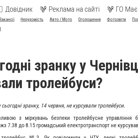
Довідник
Реклама на сайті
ГО Має
Вакансії
Нерухомість
Авто / Мото
Оголошення
Фотозвіти
По
I
годні зранку у Чернів
вали тролейбуси?
 сьогодні зранку, 14 червня, не курсували тролейбуси.
зливою з міркувань безпеки тролейбусне управління 
ожз 7.38 до 8.15 громадський електротранспорт не курсував
тролейбус №3. Як повідомили у ЧТУ, деякі тролейб