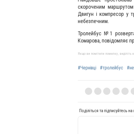
скороченим маршрутом 
Двигун і компресор у т
небезпечним.
Тролейбус №1 розверта
Комарова, повідомляє пр
Якщо ви помітили помилку, виділіть нео
#Чернівці
#тролейбус
#не
Поділіться та підписуйтесь на