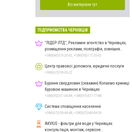
Всі матеріали тут
ПІДПРИЄМСТВА ЧЕРНІВЦІВ
"ЛІДЕР-ЛТД", Рекламне агентство в Чернівцях,
розміщення реклами, поліграфія, зовнішня
реклама
+380(66)575-20-02, +380(95)177-20-02
Центр правової допомоги, юридичні послуги
+380(67)259-05-22
Буріння свердловин (скважин) Копаємо криниці
буровою машиною в Чернівцях
+380(95)337-00-84, +380(97)477-77-88
Система сповіщення населення
+380(67)350-44-68, +380(67)340-49-59
AKVIUS - фільтри для води у Чернівцях:
консультація, монтаж, сервісне