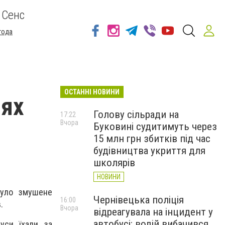
 Сенс
года
ОСТАННІ НОВИНИ
цях
Голову сільради на
17:22
Вчора
Буковині судитимуть через
15 млн грн збитків під час
будівництва укриття для
школярів
НОВИНИ
було змушене
Чернівецька поліція
16:00
.
Вчора
відреагувала на інцидент у
автобусі: водій вибачився
уси їхали за