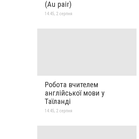
(Au pair)
14:45, 2 серпня
Робота вчителем
англійської мови у
Таїланді
14:45, 2 серпня